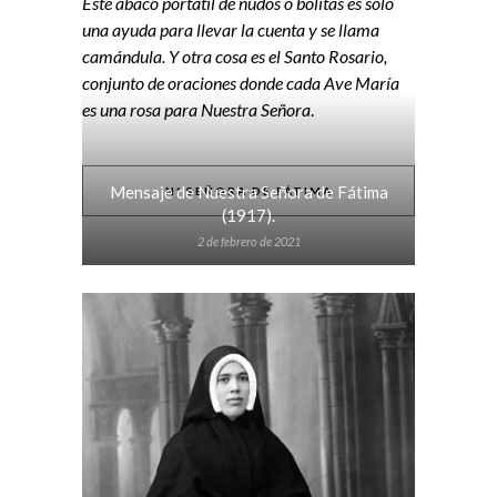
Este ábaco portátil de nudos o bolitas es sólo
una ayuda para llevar la cuenta y se llama
camándula. Y otra cosa es el Santo Rosario,
conjunto de oraciones donde cada Ave María
es una rosa para Nuestra Señora
.
Mensaje de Nuestra Señora de Fátima
Nª SEÑORA DE FÁTIMA
(1917).
2 de febrero de 2021