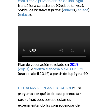
conferencia privada dentro de una
logia
francófona canadiense (Quebec tal vez).
Sobre los
'cristales líquidos'.
(
enlace
), (
enlace
),
(
enlace
).
Plan de vacunación revelado en
2019
(copia)
, y
revista francesa Nexus N°121
(marzo-abril 2019) a partir de la página 40.
DÉCADAS DE PLANIFICIACIÓN
: Si se
pregunta por qué todo esto parece
tan
coordinado
, es porque estamos
experimentando las consecuencias de