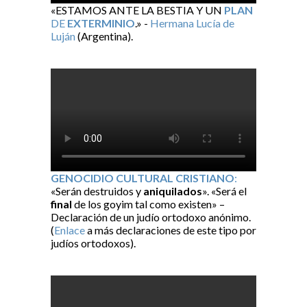
«ESTAMOS ANTE LA BESTIA Y UN
PLAN
DE
EXTERMINIO
.» -
Hermana Lucía de
Luján
(Argentina).
GENOCIDIO CULTURAL CRISTIANO
:
«Serán destruidos y
aniquilados
». «Será el
final
de los goyim tal como existen» –
Declaración de un judío ortodoxo anónimo.
(
Enlace
a más declaraciones de este tipo por
judíos ortodoxos).