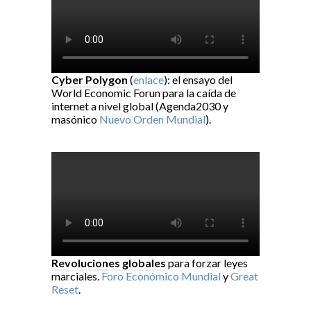
Cyber Polygon
(
enlace
): el ensayo del
World Economic Forun para la caída de
internet a nivel global (Agenda2030 y
masónico
Nuevo Orden Mundial
).
Revoluciones globales
para forzar leyes
marciales.
Foro Económico Mundial
y
Great
Reset
.