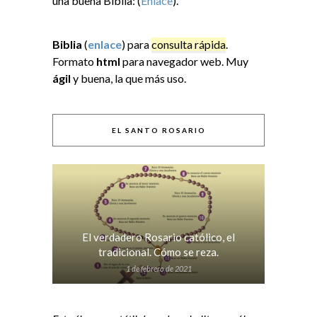
una buena Biblia: (
Enlace
).
Biblia
(
enlace
) para
consulta rápida
.
Formato
html
para navegador web. Muy
ágil
y buena, la que más uso.
EL SANTO ROSARIO
El verdadero Rosario católico, el
tradicional. Cómo se reza.
1 de febrero de 2021