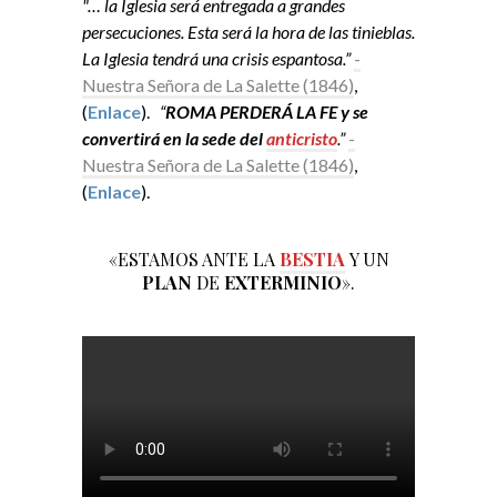
"… la Iglesia será entregada a grandes
persecuciones. Esta será la hora de las tinieblas.
La Iglesia tendrá una crisis espantosa.”
-
Nuestra Señora de La Salette (1846)
,
(
Enlace
).
“
ROMA PERDERÁ LA FE y se
convertirá en la sede del
anticristo
.”
-
Nuestra Señora de La Salette (1846)
,
(
Enlace
).
«ESTAMOS ANTE LA
BESTIA
Y UN
PLAN
DE
EXTERMINIO
».