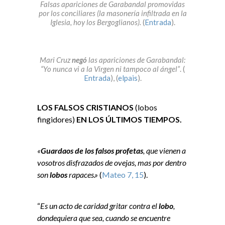
Falsas apariciones de Garabandal promovidas
por los conciliares (la masonería infiltrada en la
Iglesia, hoy los Bergoglianos).
(
Entrada
).
Mari Cruz
negó
las apariciones de Garabandal:
“Yo nunca vi a la Virgen ni tampoco al ángel”
. (
Entrada
), (
elpais
).
LOS FALSOS CRISTIANOS
(lobos
fingidores)
EN LOS ÚLTIMOS TIEMPOS.
«
Guardaos de los falsos profetas
, que vienen a
vosotros disfrazados de ovejas, mas por dentro
son
lobos
rapaces.»
(
Mateo 7, 15
).
“
Es un acto de caridad gritar contra el
lobo
,
dondequiera que sea, cuando se encuentre