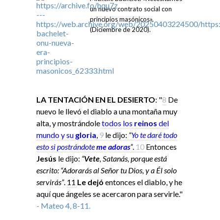
un nuevo contrato social con
principios masónicos».
(Diciembre de 2020).
LA TENTACIÓN EN EL DESIERTO
: "
8
De
nuevo le llevó el diablo a una montaña muy
alta, y mostrándole
todos los
reinos
del
mundo y su
gloria
,
9
le dijo:
“
Yo
te daré todo
esto si
postrándote
me adoras
”
.
10
Entonces
Jesús
le dijo:
“
Vete
, Satanás, porque está
escrito: “Adorarás al Señor tu Dios, y a Él solo
servirás”
.
11
Le dejó
entonces el diablo, y he
aquí que ángeles se acercaron para servirle."
- Mateo 4, 8-11.