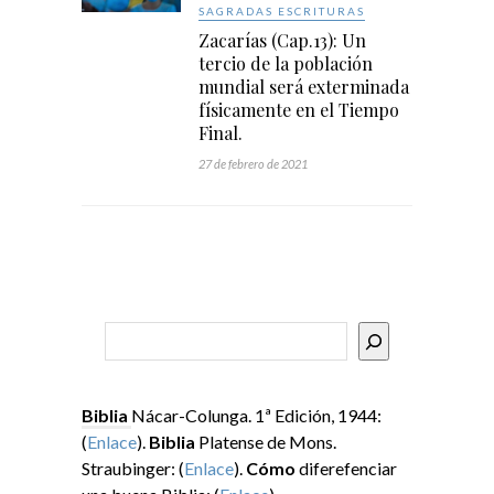
SAGRADAS ESCRITURAS
Zacarías (Cap.13): Un
tercio de la población
mundial será exterminada
físicamente en el Tiempo
Final.
27 de febrero de 2021
Buscar
Biblia
Nácar-Colunga. 1ª Edición, 1944:
(
Enlace
).
Biblia
Platense de Mons.
Straubinger: (
Enlace
).
Cómo
diferefenciar