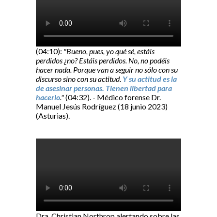
(04:10):
"Bueno, pues, yo qué sé, estáis
perdidos ¿no? Estáis perdidos. No, no podéis
hacer nada. Porque van a seguir no sólo con su
discurso sino con su actitud.
Y su actitud es la
de asesinar personas. Tienen libertad para
hacerlo
."
(04:32). - Médico forense Dr.
Manuel Jesús Rodríguez (18 junio 2023)
(Asturias).
Dra. Christian Northrop alertando sobre las