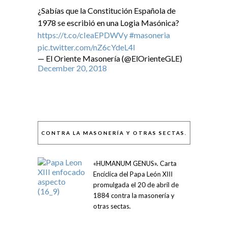
¿Sabías que la Constitución Española de
1978 se escribió en una Logia Masónica?
https://t.co/cIeaEPDWVy
#masoneria
pic.twitter.com/nZ6cYdeL4I
— El Oriente Masonería (@ElOrienteGLE)
December 20, 2018
CONTRA LA MASONERÍA Y OTRAS SECTAS.
«HUMANUM GENUS». Carta
Encíclica del Papa León XIII
promulgada el 20 de abril de
1884 contra la masonería y
otras sectas.