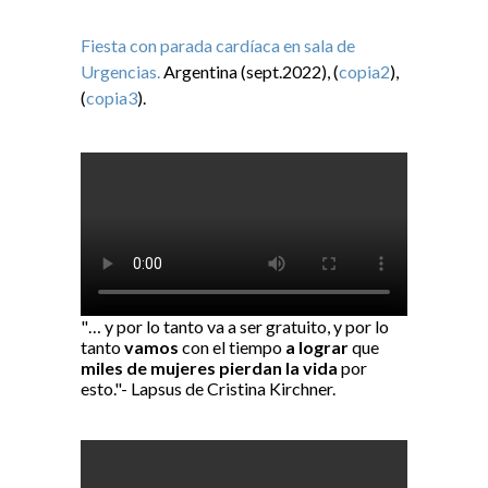
Fiesta con parada cardíaca en sala de
Urgencias.
Argentina (sept.2022), (
copia2
),
(
copia3
).
"… y por lo tanto va a ser gratuito, y por lo
tanto
vamos
con el tiempo
a lograr
que
miles de mujeres pierdan la vida
por
esto."- Lapsus de Cristina Kirchner.