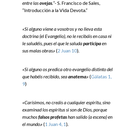
entre las
ovejas
.
”- S. Francisco de Sales,
“Introducción a la Vida Devota.”
«Si alguno viene a vosotros y no lleva esta
doctrina (el Evangelio), no le recibáis en casa ni
le saludéis, pues el que le saluda
participa
en
sus malas obras.»
(
2 Juan 10
).
«Si alguno os predica otro evangelio distinto del
que habéis recibido, sea
anatema
.»
(
Gálatas 1,
9
)
«Carísimos, no creáis a cualquier espiritu, sino
examinad los espíritus si son de Dios, porque
muchos
falsos profetas
han salido (a escena) en
el mundo.»
(
1 Juan 4, 1
).