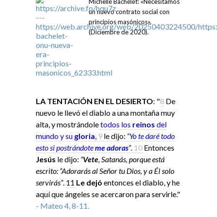
Michelle Bachelet: «Necesitamos
un nuevo contrato social con
principios masónicos».
(Diciembre de 2020).
LA TENTACIÓN EN EL DESIERTO
: "
8
De
nuevo le llevó el diablo a una montaña muy
alta, y mostrándole
todos los
reinos
del
mundo y su
gloria
,
9
le dijo:
“
Yo
te daré todo
esto si
postrándote
me adoras
”
.
10
Entonces
Jesús
le dijo:
“
Vete
, Satanás, porque está
escrito: “Adorarás al Señor tu Dios, y a Él solo
servirás”
.
11
Le dejó
entonces el diablo, y he
aquí que ángeles se acercaron para servirle."
- Mateo 4, 8-11.