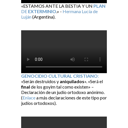
«ESTAMOS ANTE LA BESTIA Y UN
PLAN
DE
EXTERMINIO
.» -
Hermana Lucía de
Luján
(Argentina).
GENOCIDIO CULTURAL CRISTIANO
:
«Serán destruidos y
aniquilados
». «Será el
final
de los goyim tal como existen» –
Declaración de un judío ortodoxo anónimo.
(
Enlace
a más declaraciones de este tipo por
judíos ortodoxos).