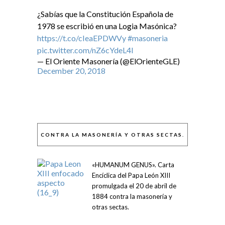
¿Sabías que la Constitución Española de
1978 se escribió en una Logia Masónica?
https://t.co/cIeaEPDWVy
#masoneria
pic.twitter.com/nZ6cYdeL4I
— El Oriente Masonería (@ElOrienteGLE)
December 20, 2018
CONTRA LA MASONERÍA Y OTRAS SECTAS.
«HUMANUM GENUS». Carta
Encíclica del Papa León XIII
promulgada el 20 de abril de
1884 contra la masonería y
otras sectas.