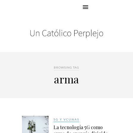
BROWSING TAG
arma
5G Y VCUNAS
La tecnología 5G como