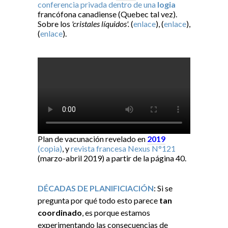
conferencia privada dentro de una
logia
francófona canadiense (Quebec tal vez).
Sobre los
'cristales líquidos'.
(
enlace
), (
enlace
),
(
enlace
).
Plan de vacunación revelado en
2019
(copia)
, y
revista francesa Nexus N°121
(marzo-abril 2019) a partir de la página 40.
DÉCADAS DE PLANIFICIACIÓN
: Si se
pregunta por qué todo esto parece
tan
coordinado
, es porque estamos
experimentando las consecuencias de