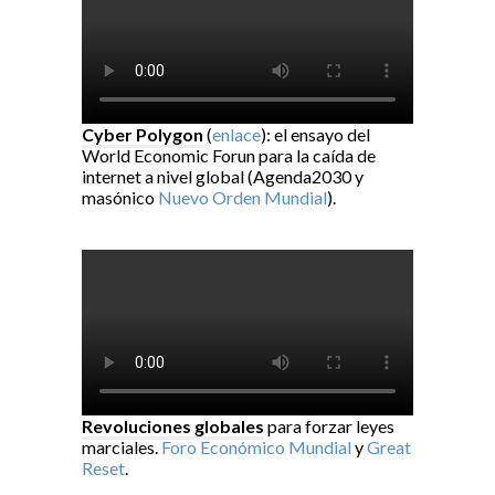
Cyber Polygon
(
enlace
): el ensayo del
World Economic Forun para la caída de
internet a nivel global (Agenda2030 y
masónico
Nuevo Orden Mundial
).
Revoluciones globales
para forzar leyes
marciales.
Foro Económico Mundial
y
Great
Reset
.