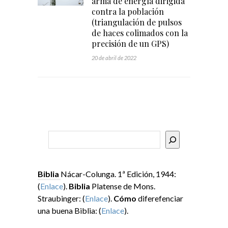
arma de energía dirigida
contra la población
(triangulación de pulsos
de haces colimados con la
precisión de un GPS)
20 de abril de 2022
Buscar
Biblia
Nácar-Colunga. 1ª Edición, 1944:
(
Enlace
).
Biblia
Platense de Mons.
Straubinger: (
Enlace
).
Cómo
diferefenciar
una buena Biblia: (
Enlace
).