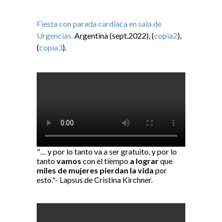
Fiesta con parada cardíaca en sala de
Urgencias.
Argentina (sept.2022), (
copia2
),
(
copia3
).
"… y por lo tanto va a ser gratuito, y por lo
tanto
vamos
con el tiempo
a lograr
que
miles de mujeres pierdan la vida
por
esto."- Lapsus de Cristina Kirchner.