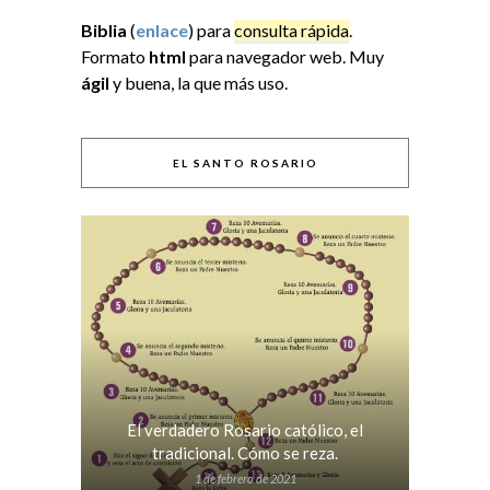
Biblia
(
enlace
) para
consulta rápida
.
Formato
html
para navegador web. Muy
ágil
y buena, la que más uso.
EL SANTO ROSARIO
El verdadero Rosario católico, el
tradicional. Cómo se reza.
1 de febrero de 2021