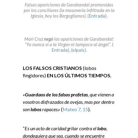
Falsas apariciones de Garabandal promovidas
por los conciliares (la masonería infiltrada en la
Iglesia, hoy los Bergoglianos).
(
Entrada
).
Mari Cruz
negó
las apariciones de Garabandal:
“Yo nunca vi a la Virgen ni tampoco al ángel”
. (
Entrada
), (
elpais
).
LOS FALSOS CRISTIANOS
(lobos
fingidores)
EN LOS ÚLTIMOS TIEMPOS.
«
Guardaos de los falsos profetas
, que vienen a
vosotros disfrazados de ovejas, mas por dentro
son
lobos
rapaces.»
(
Mateo 7, 15
).
“
Es un acto de caridad gritar contra el
lobo
,
dondequiera que sea, cuando se encuentre