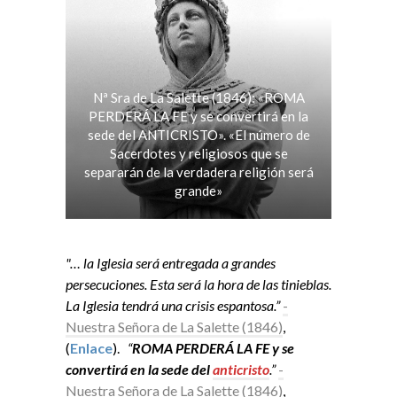
Nª Sra de La Salette (1846): «ROMA
PERDERÁ LA FE y se convertirá en la
sede del ANTICRISTO». «El número de
Sacerdotes y religiosos que se
separarán de la verdadera religión será
grande»
"… la Iglesia será entregada a grandes
persecuciones. Esta será la hora de las tinieblas.
La Iglesia tendrá una crisis espantosa.”
-
Nuestra Señora de La Salette (1846)
,
(
Enlace
).
“
ROMA PERDERÁ LA FE y se
convertirá en la sede del
anticristo
.”
-
Nuestra Señora de La Salette (1846)
,