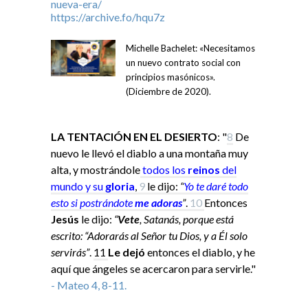
Michelle Bachelet: «Necesitamos
un nuevo contrato social con
principios masónicos».
(Diciembre de 2020).
LA TENTACIÓN EN EL DESIERTO
: "
8
De
nuevo le llevó el diablo a una montaña muy
alta, y mostrándole
todos los
reinos
del
mundo y su
gloria
,
9
le dijo:
“
Yo
te daré todo
esto si
postrándote
me adoras
”
.
10
Entonces
Jesús
le dijo:
“
Vete
, Satanás, porque está
escrito: “Adorarás al Señor tu Dios, y a Él solo
servirás”
.
11
Le dejó
entonces el diablo, y he
aquí que ángeles se acercaron para servirle."
- Mateo 4, 8-11.