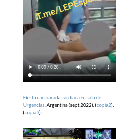
Fiesta con parada cardíaca en sala de
Urgencias.
Argentina (sept.2022), (
copia2
),
(
copia3
).