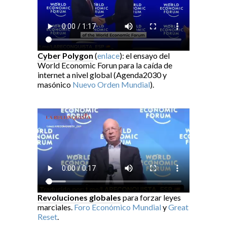
Cyber Polygon
(
enlace
): el ensayo del
World Economic Forun para la caída de
internet a nivel global (Agenda2030 y
masónico
Nuevo Orden Mundial
).
Revoluciones globales
para forzar leyes
marciales.
Foro Económico Mundial
y
Great
Reset
.