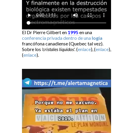
El Dr Pierre Gilbert en
1995
en una
conferencia privada dentro de una
logia
francófona canadiense (Quebec tal vez).
Sobre los
'cristales líquidos'.
(
enlace
), (
enlace
),
(
enlace
).