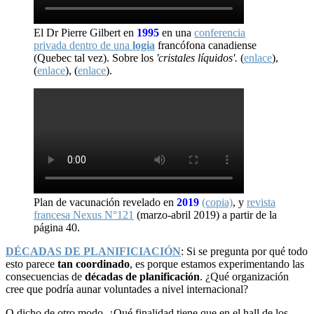
El Dr Pierre Gilbert en
1995
en una
conferencia
privada dentro de una
logia
francófona canadiense
(Quebec tal vez). Sobre los
'cristales líquidos'.
(
enlace
),
(
enlace
), (
enlace
).
Plan de vacunación revelado en
2019
(copia)
, y
revista
francesa Nexus N°121
(marzo-abril 2019) a partir de la
página 40.
DÉCADAS DE PLANIFICIACIÓN
: Si se pregunta por qué todo
esto parece
tan coordinado
, es porque estamos experimentando las
consecuencias de
décadas de planificación
. ¿Qué organización
cree que podría aunar voluntades a nivel internacional?
O dicho de otro modo. ¿Qué finalidad tiene que en el hall de los