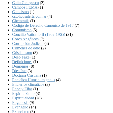
Calin Georgescu
(2)
Campos FEMA
(1)
Catecismo
(1)
catolicosalerta.com.ar
(4)
Chemtrails
(1)
Código de Derecho Canónico de 1917
(7)
Comunismo
(5)
Concilio Vaticano II (1962-1965)
(31)
Coros Angélicos
(7)
Corrupción Judicial
(4)
Crímenes de odio
(2)
Cristianismo
(8)
Deep Fake
(1)
Definiciones
(1)
Demonios
(8)
Dies Irae
(3)
Doctrina Cristiana
(1)
Encíclica Humanum genus
(4)
Encierros climáticos
(3)
Enoc y Elías
(1)
Espíritu Santo
(3)
Espiritualidad
(28)
Eugenesia
(9)
Evangelio
(14)
Exorcismo
(3)