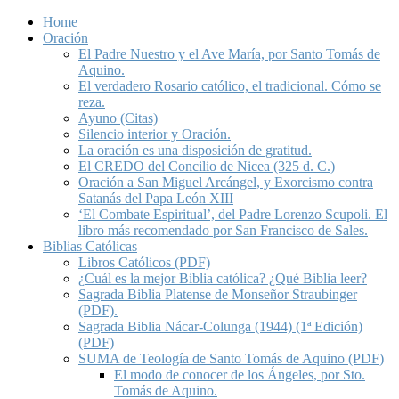
Home
Oración
El Padre Nuestro y el Ave María, por Santo Tomás de
Aquino.
El verdadero Rosario católico, el tradicional. Cómo se
reza.
Ayuno (Citas)
Silencio interior y Oración.
La oración es una disposición de gratitud.
El CREDO del Concilio de Nicea (325 d. C.)
Oración a San Miguel Arcángel, y Exorcismo contra
Satanás del Papa León XIII
‘El Combate Espiritual’, del Padre Lorenzo Scupoli. El
libro más recomendado por San Francisco de Sales.
Biblias Católicas
Libros Católicos (PDF)
¿Cuál es la mejor Biblia católica? ¿Qué Biblia leer?
Sagrada Biblia Platense de Monseñor Straubinger
(PDF).
Sagrada Biblia Nácar-Colunga (1944) (1ª Edición)
(PDF)
SUMA de Teología de Santo Tomás de Aquino (PDF)
El modo de conocer de los Ángeles, por Sto.
Tomás de Aquino.