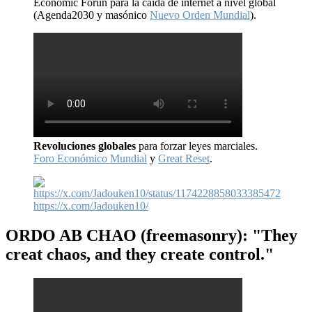
Economic Forun para la caída de internet a nivel global
(Agenda2030 y masónico
Nuevo Orden Mundial
).
Revoluciones globales
para forzar leyes marciales.
Foro Económico Mundial
y
Great Reset
.
https://x.com/Jadouken10/
ORDO AB CHAO
(freemasonry): "They
creat chaos, and they create control."