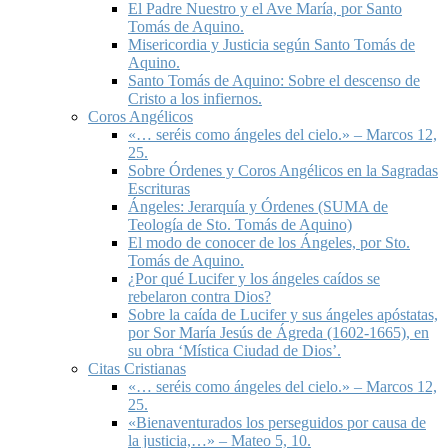
El Padre Nuestro y el Ave María, por Santo
Tomás de Aquino.
Misericordia y Justicia según Santo Tomás de
Aquino.
Santo Tomás de Aquino: Sobre el descenso de
Cristo a los infiernos.
Coros Angélicos
«… seréis como ángeles del cielo.» – Marcos 12,
25.
Sobre Órdenes y Coros Angélicos en la Sagradas
Escrituras
Ángeles: Jerarquía y Órdenes (SUMA de
Teología de Sto. Tomás de Aquino)
El modo de conocer de los Ángeles, por Sto.
Tomás de Aquino.
¿Por qué Lucifer y los ángeles caídos se
rebelaron contra Dios?
Sobre la caída de Lucifer y sus ángeles apóstatas,
por Sor María Jesús de Ágreda (1602-1665), en
su obra ‘Mística Ciudad de Dios’.
Citas Cristianas
«… seréis como ángeles del cielo.» – Marcos 12,
25.
«Bienaventurados los perseguidos por causa de
la justicia,…» – Mateo 5, 10.