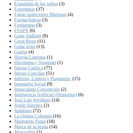
Expulsión de los judíos
(3)
Exterminio
(37)
Falsas apariciones Marianas
(4)
Farmacéuticas
(3)
Feminismo
(3)
FSSPX
(6)
Gang Stalking
(9)
Great Reset
(11)
Gripe aviar
(13)
Guerra
(4)
Herejía Luterana
(1)
Hiroshima y Nagasaki
(1)
Iglesia Católica
(77)
Iglesia Conciliar
(51)
Infierno, Limbos y Purgatorio.
(15)
Ingeniería Social
(9)
Inmaculada Concepción
(2)
Inteligencia Artificial (Demonios)
(6)
José Luís Sevillano
(14)
Josele Sánchez
(2)
Judaísmo
(72)
La Quinta Columna
(16)
Magisterio Papal
(18)
Marca de la bestia
(14)
Mascarillas
(2)