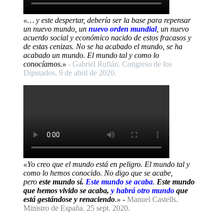
«… y este despertar, debería ser la base para repensar
un nuevo mundo, un
nuevo orden mundial
, un nuevo
acuerdo social y económico nacido de estos fracasos y
de estas cenizas. No se ha acabado el mundo, se ha
acabado un mundo. El mundo tal y como lo
conocíamos.»
- Gabriel Rufián. Congreso de los
Diputados, 9 de abril de 2020.
«Yo creo que el mundo está en peligro. El mundo tal y
como lo hemos conocido. No digo que se acabe,
pero
este mundo sí.
Este mundo se acaba
.
Este mundo
que hemos vivido se acaba,
y habrá otro mundo
que
está gestándose y renaciendo
.»
-
Manuel Castells.
Ministro de España. 25 sept. 2020.