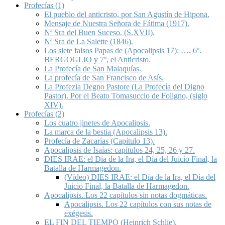
Profecías (1)
El pueblo del anticristo, por San Agustín de Hipona.
Mensaje de Nuestra Señora de Fátima (1917).
Nª Sra del Buen Suceso. (S.XVII).
Nª Sra de La Salette (1846).
Los siete falsos Papas de (Apocalipsis 17): …, 6º.
BERGOGLIO y 7º, el Anticristo.
La Profecía de San Malaquías.
La profecía de San Francisco de Asís.
La Profezia Degno Pastore (La Profecía del Digno
Pastor). Por el Beato Tomasuccio de Foligno, (siglo
XIV).
Profecías (2)
Los cuatro jinetes de Apocalipsis.
La marca de la bestia (Apocalipsis 13).
Profecía de Zacarías (Capítulo 13).
Apocalipsis de Isaías: capítulos 24, 25, 26 y 27.
DIES IRAE: el Día de la Ira, el Día del Juicio Final, la
Batalla de Harmagedon.
(Vídeo) DIES IRAE: el Día de la Ira, el Día del
Juicio Final, la Batalla de Harmagedon.
Apocalipsis. Los 22 capítulos sin notas dogmáticas.
Apocalipsis. Los 22 capítulos con sus notas de
exégesis.
EL FIN DEL TIEMPO (Heinrich Schlie).