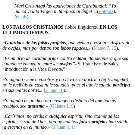
Mari Cruz
negó
las apariciones de Garabandal: “Yo
nunca vi a la Virgen ni tampoco al ángel”
. (
Entrada
),
(
elpais
).
LOS FALSOS CRISTIANOS
(lobos fingidores)
EN LOS
ÚLTIMOS TIEMPOS.
«
Guardaos de los falsos profetas
, que vienen a vosotros disfrazados
de ovejas, mas por dentro son
lobos
rapaces.»
(
Mateo 7, 15
).
“
Es un acto de caridad gritar contra el
lobo
, dondequiera que sea,
cuando se encuentre entre las
ovejas
.
”- S. Francisco de Sales,
“Introducción a la Vida Devota.”
«Si alguno viene a vosotros y no lleva esta doctrina (el Evangelio),
no le recibáis en casa ni le saludéis, pues el que le saluda
participa
en sus malas obras.»
(
2 Juan 10
).
«Si alguno os predica otro evangelio distinto del que habéis
recibido, sea
anatema
.»
(
Gálatas 1, 9
)
«Carísimos, no creáis a cualquier espiritu, sino examinad los
espíritus si son de Dios, porque muchos
falsos profetas
han salido
(a escena) en el mundo.»
(
1 Juan 4, 1
).