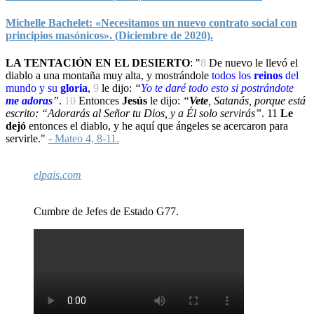
Michelle Bachelet: «Necesitamos un nuevo contrato social con
principios masónicos». (Diciembre de 2020).
LA TENTACIÓN EN EL DESIERTO
: "
8
De nuevo le llevó el
diablo a una montaña muy alta, y mostrándole
todos los
reinos
del
mundo y su
gloria
,
9
le dijo:
“
Yo
te daré todo esto si
postrándote
me adoras
”
.
10
Entonces
Jesús
le dijo:
“
Vete
, Satanás, porque está
escrito: “Adorarás al Señor tu Dios, y a Él solo servirás”
.
11
Le
dejó
entonces el diablo, y he aquí que ángeles se acercaron para
servirle."
- Mateo 4, 8-11.
elpais.com
Cumbre de Jefes de Estado G77.