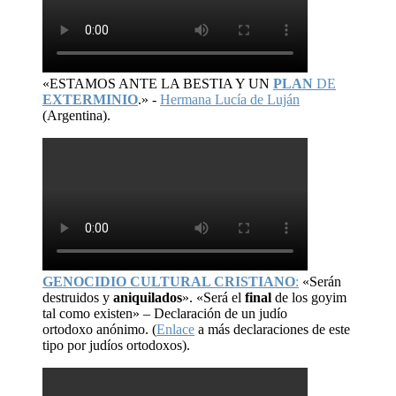
«ESTAMOS ANTE LA BESTIA Y UN
PLAN
DE
EXTERMINIO
.» -
Hermana Lucía de Luján
(Argentina).
GENOCIDIO CULTURAL CRISTIANO
:
«Serán
destruidos y
aniquilados
». «Será el
final
de los goyim
tal como existen» – Declaración de un judío
ortodoxo anónimo. (
Enlace
a más declaraciones de este
tipo por judíos ortodoxos).