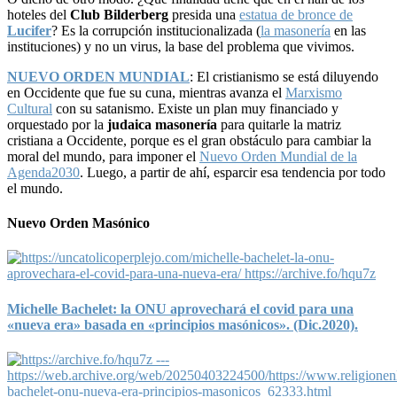
hoteles del
Club Bilderberg
presida una
estatua de bronce de
Lucifer
? Es la corrupción institucionalizada (
la masonería
en las
instituciones) y no un virus, la base del problema que vivimos.
NUEVO ORDEN MUNDIAL
: El cristianismo se está diluyendo
en Occidente que fue su cuna, mientras avanza el
Marxismo
Cultural
con su satanismo. Existe un plan muy financiado y
orquestado por la
judaica masonería
para quitarle la matriz
cristiana a Occidente, porque es el gran obstáculo para cambiar la
moral del mundo, para imponer el
Nuevo Orden Mundial de la
Agenda2030
. Luego, a partir de ahí, esparcir esa tendencia por todo
el mundo.
Nuevo Orden Masónico
Michelle Bachelet: la ONU aprovechará el covid para una
«nueva era» basada en «principios masónicos». (Dic.2020).