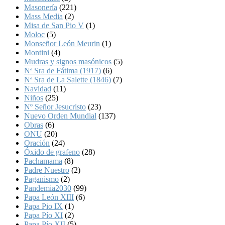
Masonería
(221)
Mass Media
(2)
Misa de San Pio V
(1)
Moloc
(5)
Monseñor León Meurin
(1)
Montini
(4)
Mudras y signos masónicos
(5)
Nª Sra de Fátima (1917)
(6)
Nª Sra de La Salette (1846)
(7)
Navidad
(11)
Niños
(25)
Nº Señor Jesucristo
(23)
Nuevo Orden Mundial
(137)
Obras
(6)
ONU
(20)
Oración
(24)
Óxido de grafeno
(28)
Pachamama
(8)
Padre Nuestro
(2)
Paganismo
(2)
Pandemia2030
(99)
Papa León XIII
(6)
Papa Pio IX
(1)
Papa Pío XI
(2)
Papa Pío XII
(5)