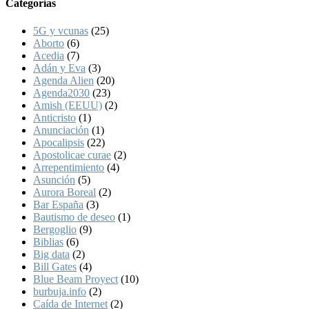
Categorías
5G y vcunas
(25)
Aborto
(6)
Acedia
(7)
Adán y Eva
(3)
Agenda Alien
(20)
Agenda2030
(23)
Amish (EEUU)
(2)
Anticristo
(1)
Anunciación
(1)
Apocalipsis
(22)
Apostolicae curae
(2)
Arrepentimiento
(4)
Asunción
(5)
Aurora Boreal
(2)
Bar España
(3)
Bautismo de deseo
(1)
Bergoglio
(9)
Biblias
(6)
Big data
(2)
Bill Gates
(4)
Blue Beam Proyect
(10)
burbuja.info
(2)
Caída de Internet
(2)