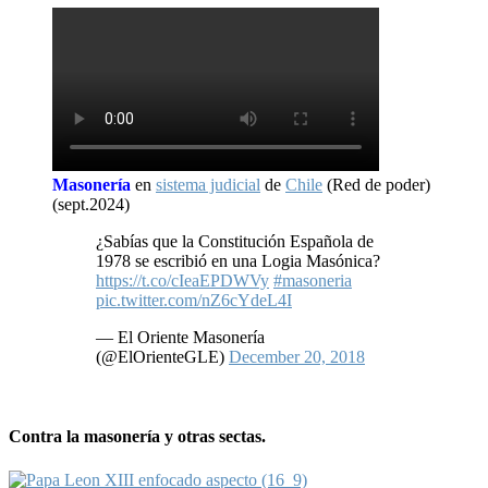
Masonería
en
sistema judicial
de
Chile
(Red de poder)
(sept.2024)
¿Sabías que la Constitución Española de
1978 se escribió en una Logia Masónica?
https://t.co/cIeaEPDWVy
#masoneria
pic.twitter.com/nZ6cYdeL4I
— El Oriente Masonería
(@ElOrienteGLE)
December 20, 2018
Contra la masonería y otras sectas.