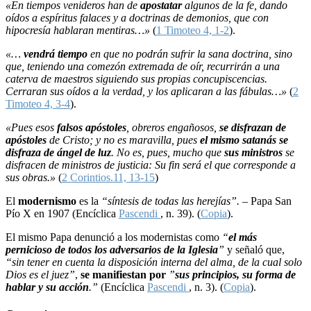
«En tiempos venideros han de
apostatar
algunos de la fe, dando
oídos a espíritus falaces y a doctrinas de demonios, que con
hipocresía hablaran mentiras…»
(
1 Timoteo 4, 1-2
).
«…
vendrá tiempo
en que no podrán sufrir la sana doctrina, sino
que, teniendo una comezón extremada de oír, recurrirán a una
caterva de maestros siguiendo sus propias concupiscencias.
Cerraran sus oídos a la verdad, y los aplicaran a las fábulas…»
(
2
Timoteo 4, 3-4
).
«Pues esos
falsos apóstoles
, obreros engañosos,
se disfrazan de
apóstoles
de Cristo; y no es maravilla, pues
el mismo satanás se
disfraza de ángel de luz
. No es, pues, mucho que
sus ministros
se
disfracen de ministros de justicia: Su fin será el que corresponde a
sus obras.»
(
2 Corintios.11, 13-15
)
El
modernismo
es la
“síntesis de todas las herejías”. –
Papa San
Pío X en 1907 (Encíclica
Pascendi
, n. 39). (
Copia
).
El mismo Papa denunció a los modernistas como
“
el más
pernicioso de todos los adversarios de la Iglesia
”
y señaló que,
“sin tener en cuenta la disposición interna del alma, de la cual solo
Dios es el juez”
,
se manifiestan por
”
sus principios, su forma de
hablar y su acción
.”
(Encíclica
Pascendi
, n. 3). (
Copia
).