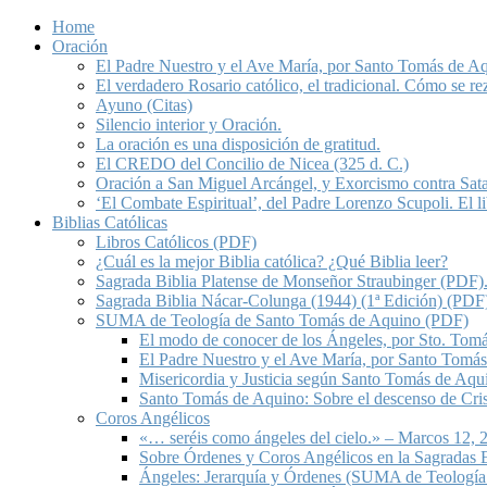
Home
Oración
El Padre Nuestro y el Ave María, por Santo Tomás de A
El verdadero Rosario católico, el tradicional. Cómo se re
Ayuno (Citas)
Silencio interior y Oración.
La oración es una disposición de gratitud.
El CREDO del Concilio de Nicea (325 d. C.)
Oración a San Miguel Arcángel, y Exorcismo contra Sat
‘El Combate Espiritual’, del Padre Lorenzo Scupoli. El 
Biblias Católicas
Libros Católicos (PDF)
¿Cuál es la mejor Biblia católica? ¿Qué Biblia leer?
Sagrada Biblia Platense de Monseñor Straubinger (PDF)
Sagrada Biblia Nácar-Colunga (1944) (1ª Edición) (PDF
SUMA de Teología de Santo Tomás de Aquino (PDF)
El modo de conocer de los Ángeles, por Sto. Tom
El Padre Nuestro y el Ave María, por Santo Tomá
Misericordia y Justicia según Santo Tomás de Aqu
Santo Tomás de Aquino: Sobre el descenso de Crist
Coros Angélicos
«… seréis como ángeles del cielo.» – Marcos 12, 2
Sobre Órdenes y Coros Angélicos en la Sagradas E
Ángeles: Jerarquía y Órdenes (SUMA de Teología