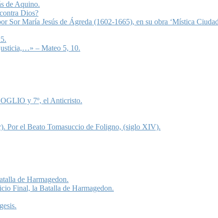
ás de Aquino.
 contra Dios?
 por Sor María Jesús de Ágreda (1602-1665), en su obra ‘Mística Ciudad
5.
justicia,…» – Mateo 5, 10.
OGLIO y 7º, el Anticristo.
). Por el Beato Tomasuccio de Foligno, (siglo XIV).
 Batalla de Harmagedon.
icio Final, la Batalla de Harmagedon.
gesis.