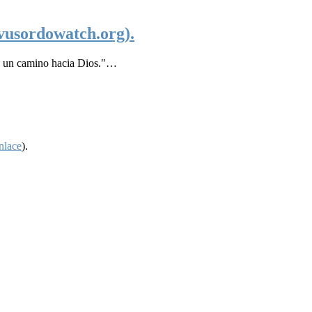
ovusordowatch.org).
son un camino hacia Dios."…
nlace
).