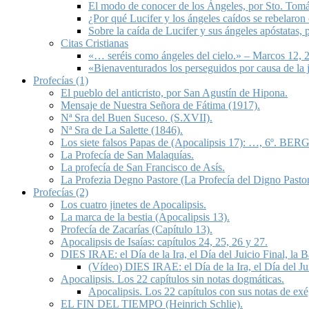
El modo de conocer de los Ángeles, por Sto. Tom
¿Por qué Lucifer y los ángeles caídos se rebelaron
Sobre la caída de Lucifer y sus ángeles apóstatas,
Citas Cristianas
«… seréis como ángeles del cielo.» – Marcos 12, 2
«Bienaventurados los perseguidos por causa de la 
Profecías (1)
El pueblo del anticristo, por San Agustín de Hipona.
Mensaje de Nuestra Señora de Fátima (1917).
Nª Sra del Buen Suceso. (S.XVII).
Nª Sra de La Salette (1846).
Los siete falsos Papas de (Apocalipsis 17): …, 6º. BERG
La Profecía de San Malaquías.
La profecía de San Francisco de Asís.
La Profezia Degno Pastore (La Profecía del Digno Pastor
Profecías (2)
Los cuatro jinetes de Apocalipsis.
La marca de la bestia (Apocalipsis 13).
Profecía de Zacarías (Capítulo 13).
Apocalipsis de Isaías: capítulos 24, 25, 26 y 27.
DIES IRAE: el Día de la Ira, el Día del Juicio Final, la
(Vídeo) DIES IRAE: el Día de la Ira, el Día del Ju
Apocalipsis. Los 22 capítulos sin notas dogmáticas.
Apocalipsis. Los 22 capítulos con sus notas de exé
EL FIN DEL TIEMPO (Heinrich Schlie).