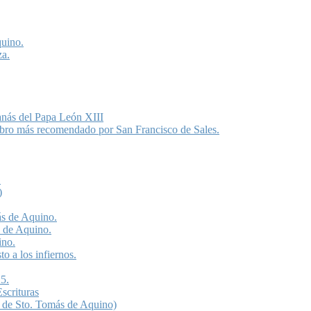
quino.
za.
anás del Papa León XIII
libro más recomendado por San Francisco de Sales.
.
)
ás de Aquino.
s de Aquino.
ino.
o a los infiernos.
5.
scrituras
 de Sto. Tomás de Aquino)