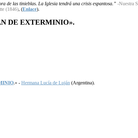
a de las tinieblas. La Iglesia tendrá una crisis espantosa.”
-Nuestra S
tte (1846)
, (
Enlace
).
AN
DE
EXTERMINIO
».
MINIO
.» -
Hermana Lucía de Luján
(Argentina).