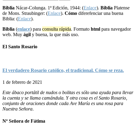
Biblia
Nácar-Colunga. 1ª Edición, 1944: (
Enlace
).
Biblia
Platense
de Mons. Straubinger: (
Enlace
).
Cómo
diferefenciar una buena
Biblia: (
Enlace
).
Biblia
(
enlace
) para
consulta rápida
. Formato
html
para navegador
web. Muy
ágil
y buena, la que más uso.
El Santo Rosario
El verdadero Rosario católico, el tradicional. Cómo se reza.
1 de febrero de 2021
Este ábaco portátil de nudos o bolitas es sólo una ayuda para llevar
la cuenta y se llama camándula. Y otra cosa es el Santo Rosario,
conjunto de oraciones donde cada Ave María es una rosa para
Nuestra Señora
.
Nª Señora de Fátima