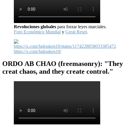
Revoluciones globales
para forzar leyes marciales.
Foro Económico Mundial
y
Great Reset
.
https://x.com/Jadouken10/
ORDO AB CHAO
(freemasonry): "They
creat chaos, and they create control."