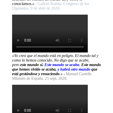
conocíamos.»
- Gabriel Rufián. Congreso de los
Diputados, 9 de abril de 2020.
«Yo creo que el mundo está en peligro. El mundo tal y
como lo hemos conocido. No digo que se acabe,
pero
este mundo sí.
Este mundo se acaba
.
Este mundo
que hemos vivido se acaba,
y habrá otro mundo
que
está gestándose y renaciendo
.»
-
Manuel Castells.
Ministro de España. 25 sept. 2020.