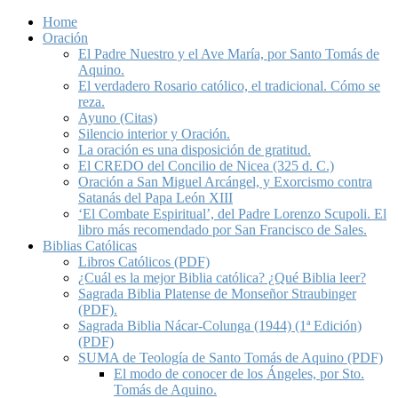
Home
Oración
El Padre Nuestro y el Ave María, por Santo Tomás de
Aquino.
El verdadero Rosario católico, el tradicional. Cómo se
reza.
Ayuno (Citas)
Silencio interior y Oración.
La oración es una disposición de gratitud.
El CREDO del Concilio de Nicea (325 d. C.)
Oración a San Miguel Arcángel, y Exorcismo contra
Satanás del Papa León XIII
‘El Combate Espiritual’, del Padre Lorenzo Scupoli. El
libro más recomendado por San Francisco de Sales.
Biblias Católicas
Libros Católicos (PDF)
¿Cuál es la mejor Biblia católica? ¿Qué Biblia leer?
Sagrada Biblia Platense de Monseñor Straubinger
(PDF).
Sagrada Biblia Nácar-Colunga (1944) (1ª Edición)
(PDF)
SUMA de Teología de Santo Tomás de Aquino (PDF)
El modo de conocer de los Ángeles, por Sto.
Tomás de Aquino.