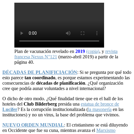
Plan de vacunación revelado en
2019
(copia)
, y
revista
francesa Nexus N°121
(marzo-abril 2019) a partir de la
página 40.
DÉCADAS DE PLANIFICIACIÓN
: Si se pregunta por qué todo
esto parece
tan coordinado
, es porque estamos experimentando las
consecuencias de
décadas de planificación
. ¿Qué organización
cree que podría aunar voluntades a nivel internacional?
O dicho de otro modo. ¿Qué finalidad tiene que en el hall de los
hoteles del
Club Bilderberg
presida una
estatua de bronce de
Lucifer
? Es la corrupción institucionalizada (
la masonería
en las
instituciones) y no un virus, la base del problema que vivimos.
NUEVO ORDEN MUNDIAL
: El cristianismo se está diluyendo
en Occidente que fue su cuna, mientras avanza el
Marxismo