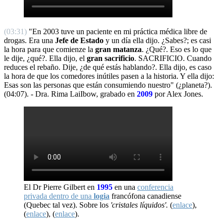
(03:31)
"En 2003 tuve un paciente en mi práctica médica libre de
drogas. Era una
Jefe de Estado
y un día ella dijo. ¿Sabes?; es casi
la hora para que comienze la
gran matanza
. ¿Qué?. Eso es lo que
le dije, ¿qué?. Ella dijo, el
gran sacrificio
. SACRIFICIO. Cuando
reduces el rebaño. Dije, ¿de qué estás hablando?. Ella dijo, es caso
la hora de que los comedores inútiles pasen a la historia. Y ella dijo:
Esas son las personas que están consumiendo nuestro" (¿planeta?).
(04:07). - Dra. Rima LaiIbow, grabado en
2009
por Alex Jones.
El Dr Pierre Gilbert en
1995
en una
conferencia
privada dentro de una
logia
francófona canadiense
(Quebec tal vez). Sobre los
'cristales líquidos'.
(
enlace
),
(
enlace
), (
enlace
).