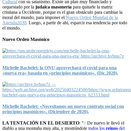
Cultural
con su satanismo. Existe un plan muy financiado y
orquestado por la
judaica masonería
para quitarle la matriz
cristiana a Occidente, porque es el gran obstáculo para cambiar la
moral del mundo, para imponer el
Nuevo Orden Mundial de la
Agenda2030
. Luego, a partir de ahí, esparcir esa tendencia por todo
el mundo.
Nuevo Orden Masónico
Michelle Bachelet: la ONU aprovechará el covid para una
«nueva era» basada en «principios masónicos». (Dic.2020).
Michelle Bachelet: «Necesitamos un nuevo contrato social con
principios masónicos». (Diciembre de 2020).
LA TENTACIÓN EN EL DESIERTO
: "
8
De nuevo le llevó el
diablo a una montaña muy alta, y mostrándole
todos los
reinos
del