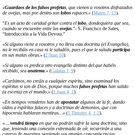
«
Guardaos de los falsos profetas
, que vienen a vosotros disfrazados
de ovejas, mas por dentro son
lobos
rapaces.»
(
Mateo 7, 15
).
“
Es un acto de caridad gritar contra el
lobo
, dondequiera que sea,
cuando se encuentre entre las
ovejas
.
”- S. Francisco de Sales,
“Introducción a la Vida Devota.”
«Si alguno viene a vosotros y no lleva esta doctrina (el Evangelio),
no le recibáis en casa ni le saludéis, pues el que le saluda
participa
en sus malas obras.»
(
2 Juan 10
).
«Si alguno os predica otro evangelio distinto del que habéis
recibido, sea
anatema
.»
(
Gálatas 1, 9
)
«Carísimos, no creáis a cualquier espiritu, sino examinad los
espíritus si son de Dios, porque muchos
falsos profetas
han salido
(a escena) en el mundo.»
(
1 Juan 4, 1
).
«En tiempos venideros han de
apostatar
algunos de la fe, dando
oídos a espíritus falaces y a doctrinas de demonios, que con
hipocresía hablaran mentiras…»
(
1 Timoteo 4, 1-2
).
«…
vendrá tiempo
en que no podrán sufrir la sana doctrina, sino
que, teniendo una comezón extremada de oír, recurrirán a una
caterva de maestros siguiendo sus propias concupiscencias.