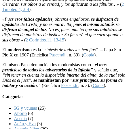
Cerraran sus oídos a la verdad, y los aplicaran a las fábulas…»
(
2
Timoteo 4, 3-4
).
«Pues esos
falsos apóstoles
, obreros engañosos,
se disfrazan de
apóstoles
de Cristo; y no es maravilla, pues
el mismo satanás se
disfraza de ángel de luz
. No es, pues, mucho que
sus ministros
se
disfracen de ministros de justicia: Su fin será el que corresponde a
sus obras.»
(
2 Corintios.11, 13-15
)
El
modernismo
es la
“síntesis de todas las herejías”. –
Papa San
Pío X en 1907 (Encíclica
Pascendi
, n. 39). (
Copia
).
El mismo Papa denunció a los modernistas como
“
el más
pernicioso de todos los adversarios de la Iglesia
”
y señaló que,
“sin tener en cuenta la disposición interna del alma, de la cual solo
Dios es el juez”
,
se manifiestan por
”
sus principios, su forma de
hablar y su acción
.”
(Encíclica
Pascendi
, n. 3). (
Copia
).
Categorías
5G y vcunas
(25)
Aborto
(6)
Acedia
(7)
Adán y Eva
(3)
Agenda Alien
(20)