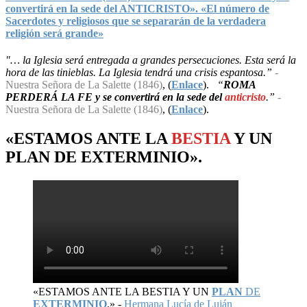
convertirá en la sede del ANTICRISTO». «El número de
Sacerdotes y religiosos que se separarán de la verdadera
religión será grande»
"… la Iglesia será entregada a grandes persecuciones. Esta será la
hora de las tinieblas. La Iglesia tendrá una crisis espantosa.”
-
Nuestra Señora de La Salette (1846)
, (
Enlace
).
“
ROMA
PERDERÁ LA FE y se convertirá en la sede del
anticristo
.”
-
Nuestra Señora de La Salette (1846)
, (
Enlace
).
«ESTAMOS ANTE LA
BESTIA
Y UN
PLAN
DE
EXTERMINIO
».
«ESTAMOS ANTE LA BESTIA Y UN
PLAN
DE
EXTERMINIO
.» -
Hermana Lucía de Luján