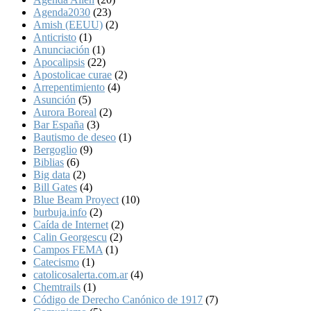
Agenda2030
(23)
Amish (EEUU)
(2)
Anticristo
(1)
Anunciación
(1)
Apocalipsis
(22)
Apostolicae curae
(2)
Arrepentimiento
(4)
Asunción
(5)
Aurora Boreal
(2)
Bar España
(3)
Bautismo de deseo
(1)
Bergoglio
(9)
Biblias
(6)
Big data
(2)
Bill Gates
(4)
Blue Beam Proyect
(10)
burbuja.info
(2)
Caída de Internet
(2)
Calin Georgescu
(2)
Campos FEMA
(1)
Catecismo
(1)
catolicosalerta.com.ar
(4)
Chemtrails
(1)
Código de Derecho Canónico de 1917
(7)