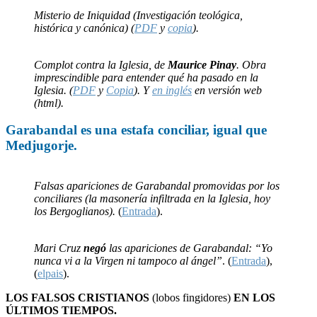
Misterio de Iniquidad (Investigación teológica,
histórica y canónica) (
PDF
y
copia
).
Complot contra la Iglesia, de
Maurice Pinay
. Obra
imprescindible para entender qué ha pasado en la
Iglesia. (
PDF
y
Copia
). Y
en inglés
en versión web
(html).
Garabandal
es una
estafa
conciliar, igual que
Medjugorje
.
Falsas apariciones de Garabandal promovidas por los
conciliares (la masonería infiltrada en la Iglesia, hoy
los Bergoglianos).
(
Entrada
).
Mari Cruz
negó
las apariciones de Garabandal: “Yo
nunca vi a la Virgen ni tampoco al ángel”
. (
Entrada
),
(
elpais
).
LOS FALSOS CRISTIANOS
(lobos fingidores)
EN LOS
ÚLTIMOS TIEMPOS.