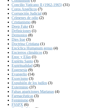
Comunismo
(5)
Concilio Vaticano II (1962-1965)
(31)
Coros Angélicos
(7)
Corrupción Judicial
(4)
Crímenes de odio
(2)
Cristianismo
(8)
Deep Fake
(1)
Definiciones
(1)
Demonios
(8)
Dies Irae
(3)
Doctrina Cristiana
(1)
Encíclica Humanum genus
(4)
Encierros climáticos
(3)
Enoc y Elías
(1)
Espíritu Santo
(3)
Espiritualidad
(28)
Eugenesia
(9)
Evangelio
(14)
Exorcismo
(3)
Expulsión de los judíos
(3)
Exterminio
(37)
Falsas apariciones Marianas
(4)
Farmacéuticas
(3)
Feminismo
(3)
FSSPX
(6)