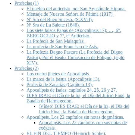
Profecías (1)
El pueblo del anticristo, por San Agustín de Hipona.
Mensaje de Nuestra Señora de Fátima (1917).
Nª Sra del Buen Suceso. (S.XVII).
Nª Sra de La Salette (1846).
Los siete falsos Papas de (Apocalipsis 17): …, 6º.
BERGOGLIO y 7º, el Anticristo.
La Profecía de San Malaquías.
La profecía de San Francisco de Asís.
La Profezia Degno Pastore (La Profecía del Digno
Pastor). Por el Beato Tomasuccio de Foligno, (siglo
XIV).
Profecías (2)
Los cuatro jinetes de Apocalipsis.
La marca de la bestia (Apocalipsis 13).
Profecía de Zacarías (Capítulo 13).
Apocalipsis de Isaías: capítulos 24, 25, 26 y 27.
DIES IRAE: el Día de la Ira, el Día del Juicio Final, la
Batalla de Harmagedon.
(Vídeo) DIES IRAE: el Día de la Ira, el Día del
Juicio Final, la Batalla de Harmagedon.
Apocalipsis. Los 22 capítulos sin notas dogmáticas.
Apocalipsis. Los 22 capítulos con sus notas de
exégesis.
EL FIN DEL TIEMPO (Heinrich Schlie).