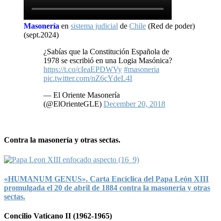
Masonería
en
sistema judicial
de
Chile
(Red de poder)
(sept.2024)
¿Sabías que la Constitución Española de
1978 se escribió en una Logia Masónica?
https://t.co/cIeaEPDWVy
#masoneria
pic.twitter.com/nZ6cYdeL4I
— El Oriente Masonería
(@ElOrienteGLE)
December 20, 2018
Contra la masonería y otras sectas.
«HUMANUM GENUS». Carta Encíclica del Papa León XIII
promulgada el 20 de abril de 1884 contra la masonería y otras
sectas.
Concilio Vaticano II (1962-1965)