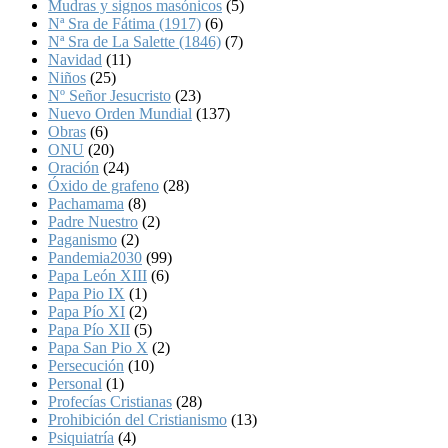
Mudras y signos masónicos
(5)
Nª Sra de Fátima (1917)
(6)
Nª Sra de La Salette (1846)
(7)
Navidad
(11)
Niños
(25)
Nº Señor Jesucristo
(23)
Nuevo Orden Mundial
(137)
Obras
(6)
ONU
(20)
Oración
(24)
Óxido de grafeno
(28)
Pachamama
(8)
Padre Nuestro
(2)
Paganismo
(2)
Pandemia2030
(99)
Papa León XIII
(6)
Papa Pio IX
(1)
Papa Pío XI
(2)
Papa Pío XII
(5)
Papa San Pio X
(2)
Persecución
(10)
Personal
(1)
Profecías Cristianas
(28)
Prohibición del Cristianismo
(13)
Psiquiatría
(4)