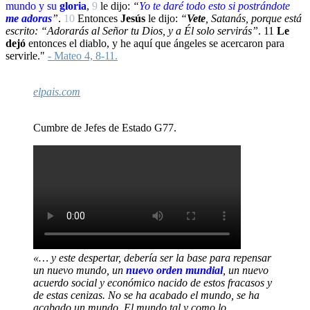
mundo y su
gloria
,
9
le dijo:
“
Yo
te daré todo esto si
postrándote
me adoras
”
.
10
Entonces
Jesús
le dijo:
“
Vete
, Satanás, porque está
escrito: “Adorarás al Señor tu Dios, y a Él solo servirás”
.
11
Le
dejó
entonces el diablo, y he aquí que ángeles se acercaron para
servirle."
- Mateo 4, 8-11.
elpais.com
Cumbre de Jefes de Estado G77.
«… y este despertar, debería ser la base para repensar
un nuevo mundo, un
nuevo orden mundial
, un nuevo
acuerdo social y económico nacido de estos fracasos y
de estas cenizas. No se ha acabado el mundo, se ha
acabado un mundo. El mundo tal y como lo