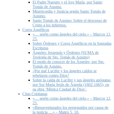
El Padre Nuestro y el Ave María, por Santo
Tomás de Aquino.
Misericordia y Justicia según Santo Tomás de
Aquino.
Santo Tomás de Aquino: Sobre el descenso de
Cristo a los infiernos.
Coros Angélicos
«… seréis como ángeles del cielo.» – Marcos 12,
25.
Sobre Órdenes y Coros Angélicos en la Sagradas
Escrituras
Ángeles: Jerarquía y Órdenes (SUMA de
Teología de Sto. Tomás de Aquino)
El modo de conocer de los Ángeles, por Sto.
Tomás de Aquino.
¿Por qué Lucifer y los ángeles caídos se
rebelaron contra Dios?
Sobre la caída de Lucifer y sus ángeles apóstatas,
por Sor María Jesús de Ágreda (1602-1665), en
su obra ‘Mística Ciudad de Dios’.
Citas Cristianas
«… seréis como ángeles del cielo.» – Marcos 12,
25.
«Bienaventurados los perseguidos por causa de
la justicia,…» – Mateo 5, 10.