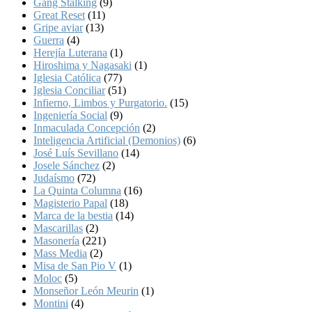
Gang Stalking
(9)
Great Reset
(11)
Gripe aviar
(13)
Guerra
(4)
Herejía Luterana
(1)
Hiroshima y Nagasaki
(1)
Iglesia Católica
(77)
Iglesia Conciliar
(51)
Infierno, Limbos y Purgatorio.
(15)
Ingeniería Social
(9)
Inmaculada Concepción
(2)
Inteligencia Artificial (Demonios)
(6)
José Luís Sevillano
(14)
Josele Sánchez
(2)
Judaísmo
(72)
La Quinta Columna
(16)
Magisterio Papal
(18)
Marca de la bestia
(14)
Mascarillas
(2)
Masonería
(221)
Mass Media
(2)
Misa de San Pio V
(1)
Moloc
(5)
Monseñor León Meurin
(1)
Montini
(4)