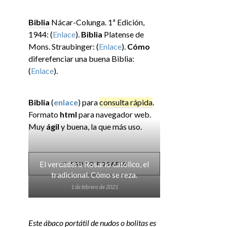
Biblia
Nácar-Colunga. 1ª Edición,
1944: (
Enlace
).
Biblia
Platense de
Mons. Straubinger: (
Enlace
).
Cómo
diferefenciar una buena Biblia:
(
Enlace
).
Biblia
(
enlace
) para
consulta rápida
.
Formato
html
para navegador web.
Muy
ágil
y buena, la que más uso.
El verdadero Rosario católico, el
EL SANTO ROSARIO
tradicional. Cómo se reza.
1 de febrero de 2021
Este ábaco portátil de nudos o bolitas es