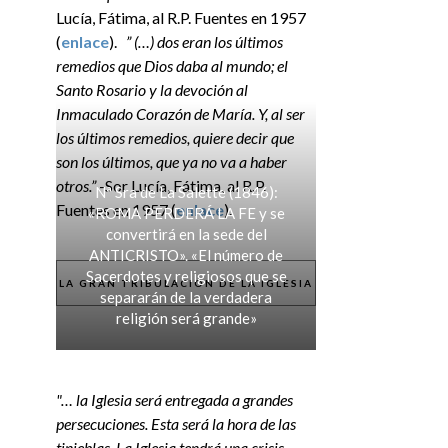
Lucía, Fátima, al R.P. Fuentes en 1957
(
enlace
).
” (…) dos eran los últimos
remedios que Dios daba al mundo; el
Santo Rosario y la devoción al
Inmaculado Corazón de María. Y, al ser
los últimos remedios, quiere decir que
son los últimos, que ya no va a haber
otros.”
-Sor Lucía, Fátima, al R.P.
Nª Sra de La Salette (1846):
Fuentes en 1957 (
enlace
).
«ROMA PERDERÁ LA FE y se
convertirá en la sede del
ANTICRISTO». «El número de
Sacerdotes y religiosos que se
LA GRAN TRIBULACIÓN DE LA IGLESIA
separarán de la verdadera
religión será grande»
"… la Iglesia será entregada a grandes
persecuciones. Esta será la hora de las
tinieblas. La Iglesia tendrá una crisis