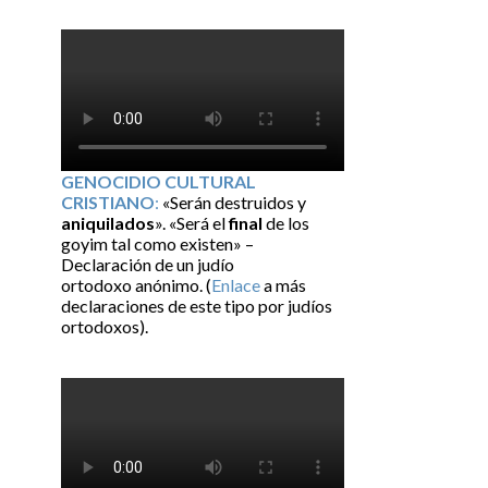
GENOCIDIO CULTURAL
CRISTIANO
:
«Serán destruidos y
aniquilados
». «Será el
final
de los
goyim tal como existen» –
Declaración de un judío
ortodoxo anónimo. (
Enlace
a más
declaraciones de este tipo por judíos
ortodoxos).