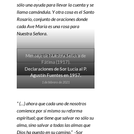
sólo una ayuda para llevar la cuenta y se
llama camándula. Y otra cosa es el Santo
Rosario, conjunto de oraciones donde
cada Ave María es una rosa para
Nuestra Señora
.
Mensaje de Nuestra Señora de
Nª SEÑORA DE FÁTIMA
Fátima (1917).
Declaraciones de Sor Lucía al P.
2 de febrero de 2021
Agustín Fuentes en 1957.
1 de febrero de 2021
” (…) ahora que cada uno de nosotros
comience por sí mismo su reforma
espiritual; que tiene que salvar no sólo su
alma, sino salvar a todas las almas que
Dios ha puesto en su camino.”
-Sor