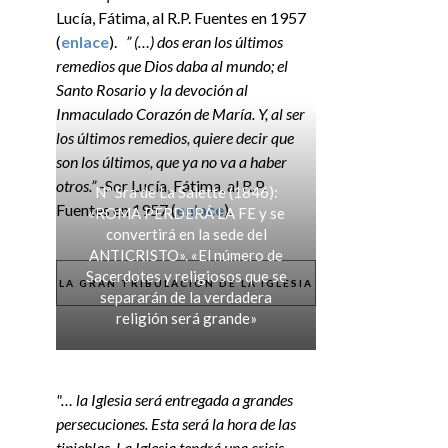
Lucía, Fátima, al R.P. Fuentes en 1957
(
enlace
).
” (…) dos eran los últimos
remedios que Dios daba al mundo; el
Santo Rosario y la devoción al
Inmaculado Corazón de María. Y, al ser
los últimos remedios, quiere decir que
son los últimos, que ya no va a haber
otros.”
-Sor Lucía, Fátima, al R.P.
Nª Sra de La Salette (1846):
Fuentes en 1957 (
enlace
).
«ROMA PERDERÁ LA FE y se
convertirá en la sede del
ANTICRISTO». «El número de
Sacerdotes y religiosos que se
LA GRAN TRIBULACIÓN DE LA IGLESIA
separarán de la verdadera
religión será grande»
"… la Iglesia será entregada a grandes
persecuciones. Esta será la hora de las
tinieblas. La Iglesia tendrá una crisis