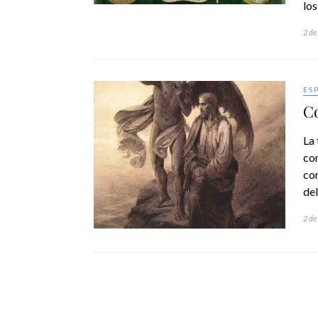
lo
2 de
ES
Co
La 
com
co
de
2 de