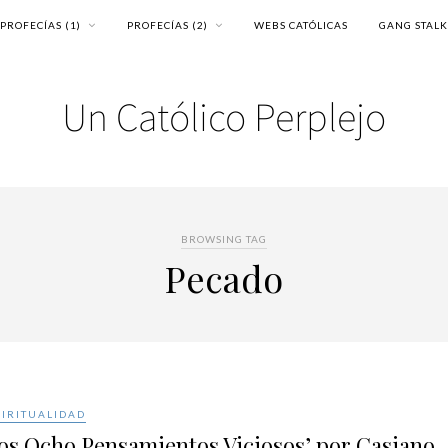
PROFECÍAS (1)
PROFECÍAS (2)
WEBS CATÓLICAS
GANG STAL
BROWSING TAG
Pecado
PIRITUALIDAD
os Ocho Pensamientos Viciosos’ por Casiano