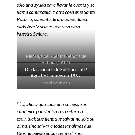
sólo una ayuda para llevar la cuenta y se
llama camándula. Y otra cosa es el Santo
Rosario, conjunto de oraciones donde
cada Ave María es una rosa para
Nuestra Señora
.
Mensaje de Nuestra Señora de
Nª SEÑORA DE FÁTIMA
Fátima (1917).
Declaraciones de Sor Lucía al P.
2 de febrero de 2021
Agustín Fuentes en 1957.
1 de febrero de 2021
” (…) ahora que cada uno de nosotros
comience por sí mismo su reforma
espiritual; que tiene que salvar no sólo su
alma, sino salvar a todas las almas que
Dios ha puesto en su camino.”
-Sor