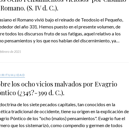
 Romano. (S. IV d. C.).
siano el Romano vivió bajo el reinado de Teodosio el Pequeño,
rededor del año 331. Hemos puesto en el presente volumen, de
re todos los discursos fruto de sus fatigas, aquel relativo a los
o pensamientos y los que nos hablan del discernimiento, ya…
 febrero de 2021
PIRITUALIDAD
bre los ocho vicios malvados por Evagrio
ntico (¿345?-399 d. C.).
doctrina de los siete pecados capitales, tan conocidos en la
ética tradicional de occidente, tiene su origen en la explicación de
grio Póntico de los "ocho (malos) pensamientos". Evagrio fue el
imero que los sistemarizó, como compendio y germen de todos