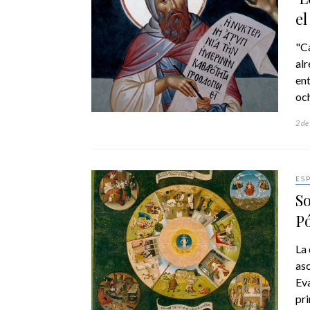
el
"Ca
al
ent
och
2 de
ES
So
Pó
La 
asc
Eva
pr