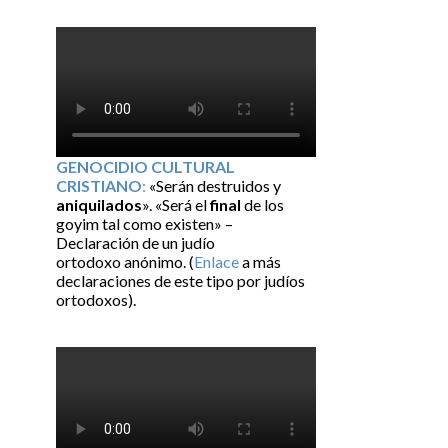
GENOCIDIO CULTURAL
CRISTIANO
:
«Serán destruidos y
aniquilados
». «Será el
final
de los
goyim tal como existen» –
Declaración de un judío
ortodoxo anónimo. (
Enlace
a más
declaraciones de este tipo por judíos
ortodoxos).