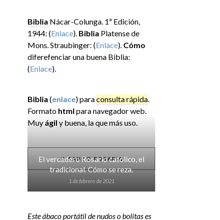
Biblia
Nácar-Colunga. 1ª Edición,
1944: (
Enlace
).
Biblia
Platense de
Mons. Straubinger: (
Enlace
).
Cómo
diferefenciar una buena Biblia:
(
Enlace
).
Biblia
(
enlace
) para
consulta rápida
.
Formato
html
para navegador web.
Muy
ágil
y buena, la que más uso.
El verdadero Rosario católico, el
EL SANTO ROSARIO
tradicional. Cómo se reza.
1 de febrero de 2021
Este ábaco portátil de nudos o bolitas es