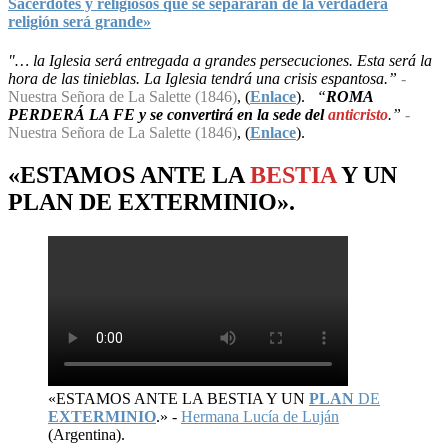
Sacerdotes y religiosos que se separarán de la verdadera
religión será grande»
"… la Iglesia será entregada a grandes persecuciones. Esta será la
hora de las tinieblas. La Iglesia tendrá una crisis espantosa.”
-
Nuestra Señora de La Salette (1846)
, (
Enlace
).
“
ROMA
PERDERÁ LA FE y se convertirá en la sede del
anticristo
.”
-
Nuestra Señora de La Salette (1846)
, (
Enlace
).
«ESTAMOS ANTE LA
BESTIA
Y UN
PLAN
DE
EXTERMINIO
».
«ESTAMOS ANTE LA BESTIA Y UN
PLAN
DE
EXTERMINIO
.» -
Hermana Lucía de Luján
(Argentina).