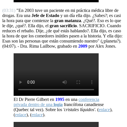
(03:31)
"En 2003 tuve un paciente en mi práctica médica libre de
drogas. Era una
Jefe de Estado
y un día ella dijo. ¿Sabes?; es casi
la hora para que comienze la
gran matanza
. ¿Qué?. Eso es lo que
le dije, ¿qué?. Ella dijo, el
gran sacrificio
. SACRIFICIO. Cuando
reduces el rebaño. Dije, ¿de qué estás hablando?. Ella dijo, es caso
la hora de que los comedores inútiles pasen a la historia. Y ella dijo:
Esas son las personas que están consumiendo nuestro" (¿planeta?).
(04:07). - Dra. Rima LaiIbow, grabado en
2009
por Alex Jones.
El Dr Pierre Gilbert en
1995
en una
conferencia
privada dentro de una
logia
francófona canadiense
(Quebec tal vez). Sobre los
'cristales líquidos'.
(
enlace
),
(
enlace
), (
enlace
).