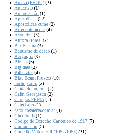
Amish (EEUU)
(2)
Anticristo
(1)
Anunciación
(1)
Apocalipsis
(22)
Apostolicae curae
(2)
Arrepentimiento
(4)
Asunción
(5)
Aurora Boreal
(2)
Bar España
(3)
Bautismo de deseo
(1)
Bergoglio
(9)
Biblias
(6)
Big data
(2)
Bill Gates
(4)
Blue Beam Proyect
(10)
burbuja.info
(2)
Caída de Internet
(2)
Calin Georgescu
(2)
Campos FEMA
(1)
Catecismo
(1)
catolicosalerta.com.ar
(4)
Chemtrails
(1)
Código de Derecho Canónico de 1917
(7)
Comunismo
(5)
Concilio Vaticano II (1962-1965)
(31)