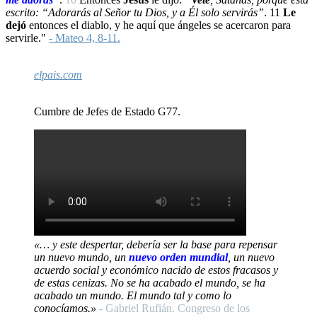
escrito: “Adorarás al Señor tu Dios, y a Él solo servirás”
.
11
Le
dejó
entonces el diablo, y he aquí que ángeles se acercaron para
servirle."
- Mateo 4, 8-11.
elpais.com
Cumbre de Jefes de Estado G77.
«… y este despertar, debería ser la base para repensar
un nuevo mundo, un
nuevo orden mundial
, un nuevo
acuerdo social y económico nacido de estos fracasos y
de estas cenizas. No se ha acabado el mundo, se ha
acabado un mundo. El mundo tal y como lo
conocíamos.»
- Gabriel Rufián. Congreso de los