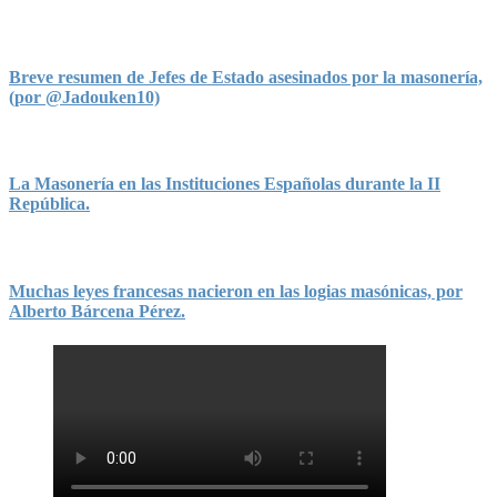
Breve resumen de Jefes de Estado asesinados por la masonería,
(por @Jadouken10)
La Masonería en las Instituciones Españolas durante la II
República.
Muchas leyes francesas nacieron en las logias masónicas, por
Alberto Bárcena Pérez.