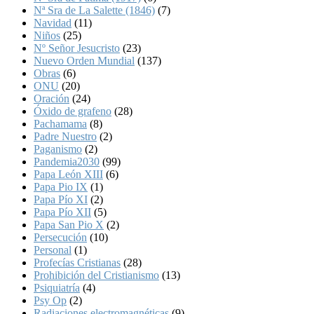
Nª Sra de La Salette (1846)
(7)
Navidad
(11)
Niños
(25)
Nº Señor Jesucristo
(23)
Nuevo Orden Mundial
(137)
Obras
(6)
ONU
(20)
Oración
(24)
Óxido de grafeno
(28)
Pachamama
(8)
Padre Nuestro
(2)
Paganismo
(2)
Pandemia2030
(99)
Papa León XIII
(6)
Papa Pio IX
(1)
Papa Pío XI
(2)
Papa Pío XII
(5)
Papa San Pio X
(2)
Persecución
(10)
Personal
(1)
Profecías Cristianas
(28)
Prohibición del Cristianismo
(13)
Psiquiatría
(4)
Psy Op
(2)
Radiaciones electromagnéticas
(9)