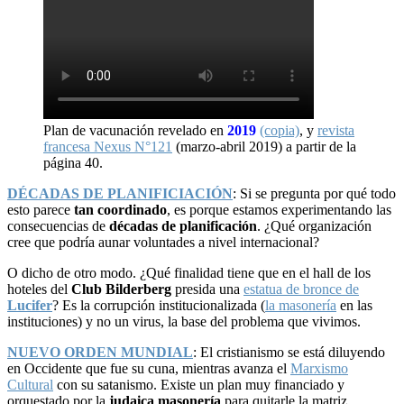
Plan de vacunación revelado en
2019
(copia)
, y
revista
francesa Nexus N°121
(marzo-abril 2019) a partir de la
página 40.
DÉCADAS DE PLANIFICIACIÓN
: Si se pregunta por qué todo
esto parece
tan coordinado
, es porque estamos experimentando las
consecuencias de
décadas de planificación
. ¿Qué organización
cree que podría aunar voluntades a nivel internacional?
O dicho de otro modo. ¿Qué finalidad tiene que en el hall de los
hoteles del
Club Bilderberg
presida una
estatua de bronce de
Lucifer
? Es la corrupción institucionalizada (
la masonería
en las
instituciones) y no un virus, la base del problema que vivimos.
NUEVO ORDEN MUNDIAL
: El cristianismo se está diluyendo
en Occidente que fue su cuna, mientras avanza el
Marxismo
Cultural
con su satanismo. Existe un plan muy financiado y
orquestado por la
judaica masonería
para quitarle la matriz