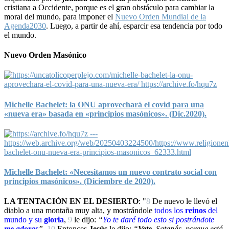
cristiana a Occidente, porque es el gran obstáculo para cambiar la
moral del mundo, para imponer el
Nuevo Orden Mundial de la
Agenda2030
. Luego, a partir de ahí, esparcir esa tendencia por todo
el mundo.
Nuevo Orden Masónico
Michelle Bachelet: la ONU aprovechará el covid para una
«nueva era» basada en «principios masónicos». (Dic.2020).
Michelle Bachelet: «Necesitamos un nuevo contrato social con
principios masónicos». (Diciembre de 2020).
LA TENTACIÓN EN EL DESIERTO
: "
8
De nuevo le llevó el
diablo a una montaña muy alta, y mostrándole
todos los
reinos
del
mundo y su
gloria
,
9
le dijo:
“
Yo
te daré todo esto si
postrándote
me adoras
”
.
10
Entonces
Jesús
le dijo:
“
Vete
, Satanás, porque está