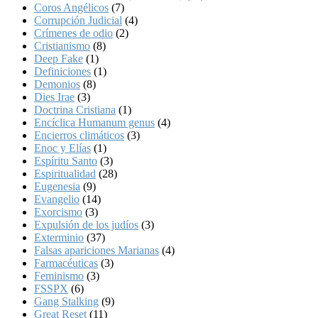
Coros Angélicos
(7)
Corrupción Judicial
(4)
Crímenes de odio
(2)
Cristianismo
(8)
Deep Fake
(1)
Definiciones
(1)
Demonios
(8)
Dies Irae
(3)
Doctrina Cristiana
(1)
Encíclica Humanum genus
(4)
Encierros climáticos
(3)
Enoc y Elías
(1)
Espíritu Santo
(3)
Espiritualidad
(28)
Eugenesia
(9)
Evangelio
(14)
Exorcismo
(3)
Expulsión de los judíos
(3)
Exterminio
(37)
Falsas apariciones Marianas
(4)
Farmacéuticas
(3)
Feminismo
(3)
FSSPX
(6)
Gang Stalking
(9)
Great Reset
(11)