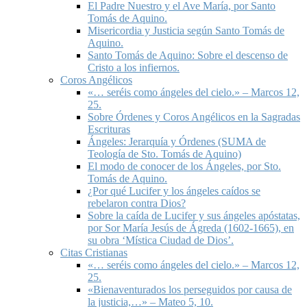
El Padre Nuestro y el Ave María, por Santo
Tomás de Aquino.
Misericordia y Justicia según Santo Tomás de
Aquino.
Santo Tomás de Aquino: Sobre el descenso de
Cristo a los infiernos.
Coros Angélicos
«… seréis como ángeles del cielo.» – Marcos 12,
25.
Sobre Órdenes y Coros Angélicos en la Sagradas
Escrituras
Ángeles: Jerarquía y Órdenes (SUMA de
Teología de Sto. Tomás de Aquino)
El modo de conocer de los Ángeles, por Sto.
Tomás de Aquino.
¿Por qué Lucifer y los ángeles caídos se
rebelaron contra Dios?
Sobre la caída de Lucifer y sus ángeles apóstatas,
por Sor María Jesús de Ágreda (1602-1665), en
su obra ‘Mística Ciudad de Dios’.
Citas Cristianas
«… seréis como ángeles del cielo.» – Marcos 12,
25.
«Bienaventurados los perseguidos por causa de
la justicia,…» – Mateo 5, 10.