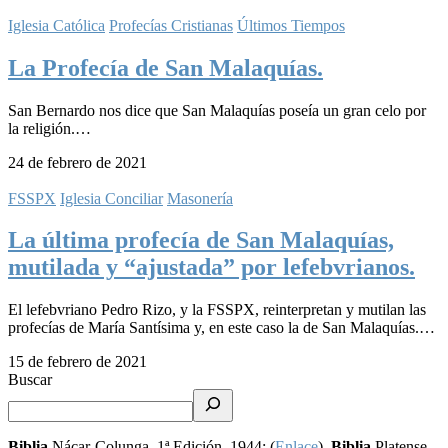
Iglesia Católica
Profecías Cristianas
Últimos Tiempos
La Profecía de San Malaquías.
San Bernardo nos dice que San Malaquías poseía un gran celo por
la religión.…
24 de febrero de 2021
FSSPX
Iglesia Conciliar
Masonería
La última profecía de San Malaquías,
mutilada y “ajustada” por lefebvrianos.
El lefebvriano Pedro Rizo, y la FSSPX, reinterpretan y mutilan las
profecías de María Santísima y, en este caso la de San Malaquías.…
15 de febrero de 2021
Buscar
Biblia
Nácar-Colunga. 1ª Edición, 1944: (
Enlace
).
Biblia
Platense