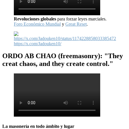
Revoluciones globales
para forzar leyes marciales.
Foro Económico Mundial
y
Great Reset
.
https://x.com/Jadouken10/
ORDO AB CHAO
(freemasonry): "They
creat chaos, and they create control."
La masonería en todo ámbito y lugar