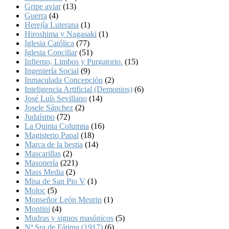
Gripe aviar
(13)
Guerra
(4)
Herejía Luterana
(1)
Hiroshima y Nagasaki
(1)
Iglesia Católica
(77)
Iglesia Conciliar
(51)
Infierno, Limbos y Purgatorio.
(15)
Ingeniería Social
(9)
Inmaculada Concepción
(2)
Inteligencia Artificial (Demonios)
(6)
José Luís Sevillano
(14)
Josele Sánchez
(2)
Judaísmo
(72)
La Quinta Columna
(16)
Magisterio Papal
(18)
Marca de la bestia
(14)
Mascarillas
(2)
Masonería
(221)
Mass Media
(2)
Misa de San Pio V
(1)
Moloc
(5)
Monseñor León Meurin
(1)
Montini
(4)
Mudras y signos masónicos
(5)
Nª Sra de Fátima (1917)
(6)