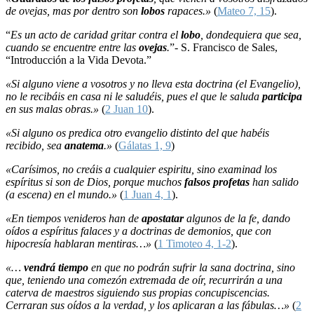
de ovejas, mas por dentro son
lobos
rapaces.»
(
Mateo 7, 15
).
“
Es un acto de caridad gritar contra el
lobo
, dondequiera que sea,
cuando se encuentre entre las
ovejas
.
”- S. Francisco de Sales,
“Introducción a la Vida Devota.”
«Si alguno viene a vosotros y no lleva esta doctrina (el Evangelio),
no le recibáis en casa ni le saludéis, pues el que le saluda
participa
en sus malas obras.»
(
2 Juan 10
).
«Si alguno os predica otro evangelio distinto del que habéis
recibido, sea
anatema
.»
(
Gálatas 1, 9
)
«Carísimos, no creáis a cualquier espiritu, sino examinad los
espíritus si son de Dios, porque muchos
falsos profetas
han salido
(a escena) en el mundo.»
(
1 Juan 4, 1
).
«En tiempos venideros han de
apostatar
algunos de la fe, dando
oídos a espíritus falaces y a doctrinas de demonios, que con
hipocresía hablaran mentiras…»
(
1 Timoteo 4, 1-2
).
«…
vendrá tiempo
en que no podrán sufrir la sana doctrina, sino
que, teniendo una comezón extremada de oír, recurrirán a una
caterva de maestros siguiendo sus propias concupiscencias.
Cerraran sus oídos a la verdad, y los aplicaran a las fábulas…»
(
2