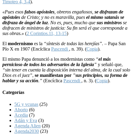
Timoteo 4, 3-4
).
«Pues esos
falsos apóstoles
, obreros engañosos,
se disfrazan de
apóstoles
de Cristo; y no es maravilla, pues
el mismo satanás se
disfraza de ángel de luz
. No es, pues, mucho que
sus ministros
se
disfracen de ministros de justicia: Su fin será el que corresponde a
sus obras.»
(
2 Corintios.11, 13-15
)
El
modernismo
es la
“síntesis de todas las herejías”. –
Papa San
Pío X en 1907 (Encíclica
Pascendi
, n. 39). (
Copia
).
El mismo Papa denunció a los modernistas como
“
el más
pernicioso de todos los adversarios de la Iglesia
”
y señaló que,
“sin tener en cuenta la disposición interna del alma, de la cual solo
Dios es el juez”
,
se manifiestan por
”
sus principios, su forma de
hablar y su acción
.”
(Encíclica
Pascendi
, n. 3). (
Copia
).
Categorías
5G y vcunas
(25)
Aborto
(6)
Acedia
(7)
Adán y Eva
(3)
Agenda Alien
(20)
Agenda2030
(23)