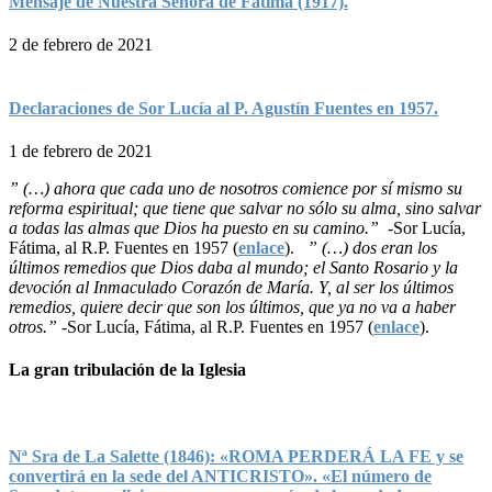
Mensaje de Nuestra Señora de Fátima (1917).
2 de febrero de 2021
Declaraciones de Sor Lucía al P. Agustín Fuentes en 1957.
1 de febrero de 2021
” (…) ahora que cada uno de nosotros comience por sí mismo su
reforma espiritual; que tiene que salvar no sólo su alma, sino salvar
a todas las almas que Dios ha puesto en su camino.”
-Sor Lucía,
Fátima, al R.P. Fuentes en 1957 (
enlace
).
” (…) dos eran los
últimos remedios que Dios daba al mundo; el Santo Rosario y la
devoción al Inmaculado Corazón de María. Y, al ser los últimos
remedios, quiere decir que son los últimos, que ya no va a haber
otros.”
-Sor Lucía, Fátima, al R.P. Fuentes en 1957 (
enlace
).
La gran tribulación de la Iglesia
Nª Sra de La Salette (1846): «ROMA PERDERÁ LA FE y se
convertirá en la sede del ANTICRISTO». «El número de