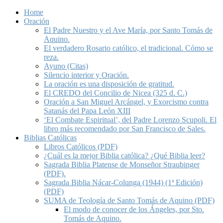
Home
Oración
El Padre Nuestro y el Ave María, por Santo Tomás de
Aquino.
El verdadero Rosario católico, el tradicional. Cómo se
reza.
Ayuno (Citas)
Silencio interior y Oración.
La oración es una disposición de gratitud.
El CREDO del Concilio de Nicea (325 d. C.)
Oración a San Miguel Arcángel, y Exorcismo contra
Satanás del Papa León XIII
‘El Combate Espiritual’, del Padre Lorenzo Scupoli. El
libro más recomendado por San Francisco de Sales.
Biblias Católicas
Libros Católicos (PDF)
¿Cuál es la mejor Biblia católica? ¿Qué Biblia leer?
Sagrada Biblia Platense de Monseñor Straubinger
(PDF).
Sagrada Biblia Nácar-Colunga (1944) (1ª Edición)
(PDF)
SUMA de Teología de Santo Tomás de Aquino (PDF)
El modo de conocer de los Ángeles, por Sto.
Tomás de Aquino.