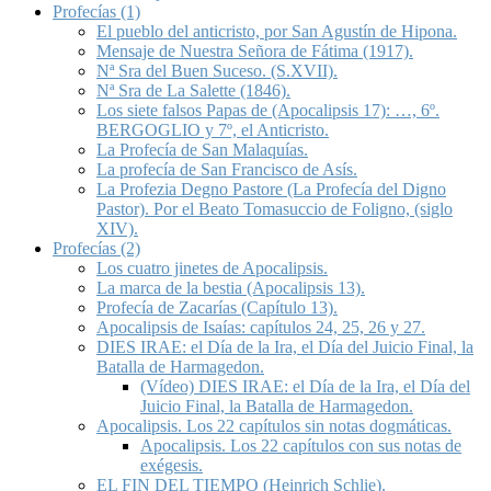
Profecías (1)
El pueblo del anticristo, por San Agustín de Hipona.
Mensaje de Nuestra Señora de Fátima (1917).
Nª Sra del Buen Suceso. (S.XVII).
Nª Sra de La Salette (1846).
Los siete falsos Papas de (Apocalipsis 17): …, 6º.
BERGOGLIO y 7º, el Anticristo.
La Profecía de San Malaquías.
La profecía de San Francisco de Asís.
La Profezia Degno Pastore (La Profecía del Digno
Pastor). Por el Beato Tomasuccio de Foligno, (siglo
XIV).
Profecías (2)
Los cuatro jinetes de Apocalipsis.
La marca de la bestia (Apocalipsis 13).
Profecía de Zacarías (Capítulo 13).
Apocalipsis de Isaías: capítulos 24, 25, 26 y 27.
DIES IRAE: el Día de la Ira, el Día del Juicio Final, la
Batalla de Harmagedon.
(Vídeo) DIES IRAE: el Día de la Ira, el Día del
Juicio Final, la Batalla de Harmagedon.
Apocalipsis. Los 22 capítulos sin notas dogmáticas.
Apocalipsis. Los 22 capítulos con sus notas de
exégesis.
EL FIN DEL TIEMPO (Heinrich Schlie).