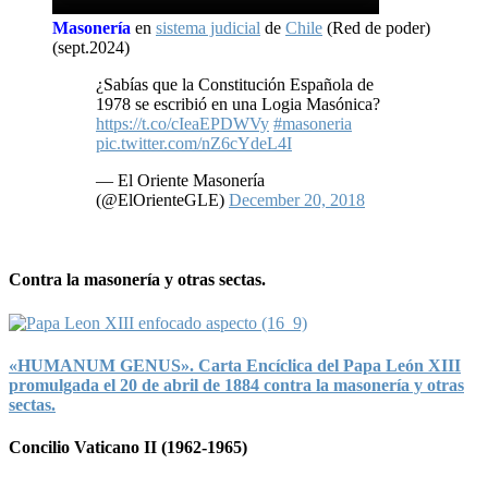
Masonería
en
sistema judicial
de
Chile
(Red de poder)
(sept.2024)
¿Sabías que la Constitución Española de
1978 se escribió en una Logia Masónica?
https://t.co/cIeaEPDWVy
#masoneria
pic.twitter.com/nZ6cYdeL4I
— El Oriente Masonería
(@ElOrienteGLE)
December 20, 2018
Contra la masonería y otras sectas.
«HUMANUM GENUS». Carta Encíclica del Papa León XIII
promulgada el 20 de abril de 1884 contra la masonería y otras
sectas.
Concilio Vaticano II (1962-1965)