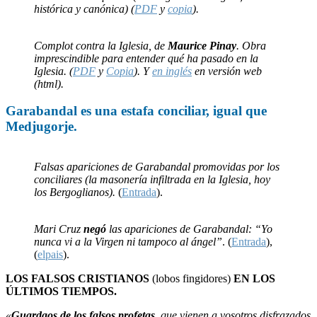
histórica y canónica) (
PDF
y
copia
).
Complot contra la Iglesia, de
Maurice Pinay
. Obra
imprescindible para entender qué ha pasado en la
Iglesia. (
PDF
y
Copia
). Y
en inglés
en versión web
(html).
Garabandal
es una
estafa
conciliar, igual que
Medjugorje
.
Falsas apariciones de Garabandal promovidas por los
conciliares (la masonería infiltrada en la Iglesia, hoy
los Bergoglianos).
(
Entrada
).
Mari Cruz
negó
las apariciones de Garabandal: “Yo
nunca vi a la Virgen ni tampoco al ángel”
. (
Entrada
),
(
elpais
).
LOS FALSOS CRISTIANOS
(lobos fingidores)
EN LOS
ÚLTIMOS TIEMPOS.
«
Guardaos de los falsos profetas
, que vienen a vosotros disfrazados