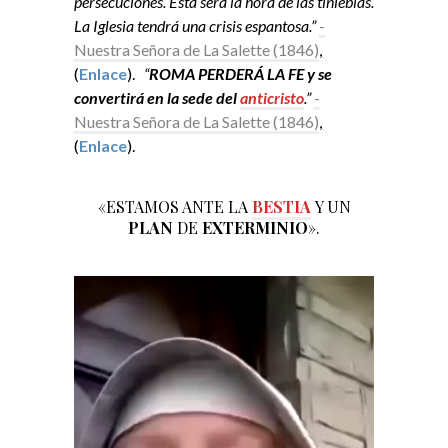
persecuciones. Esta será la hora de las tinieblas.
La Iglesia tendrá una crisis espantosa.”
-
Nuestra Señora de La Salette (1846)
,
(
Enlace
).
“
ROMA PERDERÁ LA FE y se
convertirá en la sede del
anticristo
.”
-
Nuestra Señora de La Salette (1846)
,
(
Enlace
).
«ESTAMOS ANTE LA
BESTIA
Y UN
PLAN
DE
EXTERMINIO
».