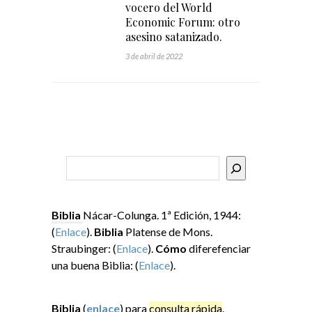
vocero del World
Economic Forum: otro
asesino satanizado.
3 de abril de 2022
Buscar
Biblia
Nácar-Colunga. 1ª Edición, 1944:
(
Enlace
).
Biblia
Platense de Mons.
Straubinger: (
Enlace
).
Cómo
diferefenciar
una buena Biblia: (
Enlace
).
Biblia
(
enlace
) para
consulta rápida
.