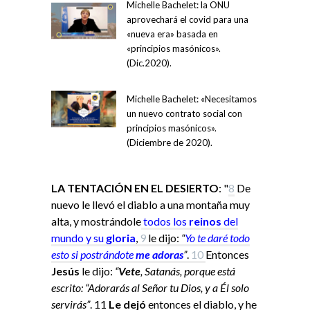
Michelle Bachelet: la ONU
aprovechará el covid para una
«nueva era» basada en
«principios masónicos».
(Dic.2020).
Michelle Bachelet: «Necesitamos
un nuevo contrato social con
principios masónicos».
(Diciembre de 2020).
LA TENTACIÓN EN EL DESIERTO
: "
8
De
nuevo le llevó el diablo a una montaña muy
alta, y mostrándole
todos los
reinos
del
mundo y su
gloria
,
9
le dijo:
“
Yo
te daré todo
esto si
postrándote
me adoras
”
.
10
Entonces
Jesús
le dijo:
“
Vete
, Satanás, porque está
escrito: “Adorarás al Señor tu Dios, y a Él solo
servirás”
.
11
Le dejó
entonces el diablo, y he