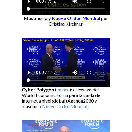
Masonería y
Nuevo Orden Mundial
por
Cristina Kirchner.
Cyber Polygon
(
enlace
): el ensayo del
World Economic Forun para la caída de
internet a nivel global (Agenda2030 y
masónico
Nuevo Orden Mundial
).