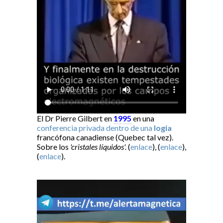
El Dr Pierre Gilbert en
1995
en una
conferencia privada dentro de una
logia
francófona canadiense (Quebec tal vez).
Sobre los
'cristales líquidos'.
(
enlace
), (
enlace
),
(
enlace
).