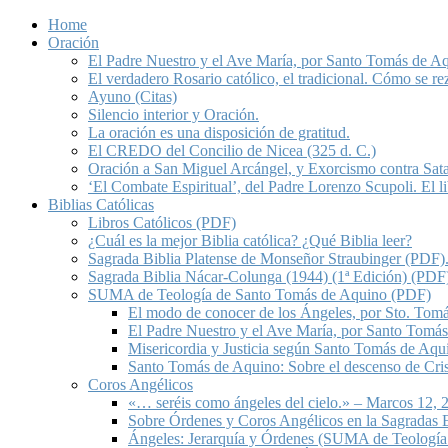
Home
Oración
El Padre Nuestro y el Ave María, por Santo Tomás de A
El verdadero Rosario católico, el tradicional. Cómo se re
Ayuno (Citas)
Silencio interior y Oración.
La oración es una disposición de gratitud.
El CREDO del Concilio de Nicea (325 d. C.)
Oración a San Miguel Arcángel, y Exorcismo contra Sat
‘El Combate Espiritual’, del Padre Lorenzo Scupoli. El 
Biblias Católicas
Libros Católicos (PDF)
¿Cuál es la mejor Biblia católica? ¿Qué Biblia leer?
Sagrada Biblia Platense de Monseñor Straubinger (PDF)
Sagrada Biblia Nácar-Colunga (1944) (1ª Edición) (PDF
SUMA de Teología de Santo Tomás de Aquino (PDF)
El modo de conocer de los Ángeles, por Sto. Tom
El Padre Nuestro y el Ave María, por Santo Tomá
Misericordia y Justicia según Santo Tomás de Aqu
Santo Tomás de Aquino: Sobre el descenso de Crist
Coros Angélicos
«… seréis como ángeles del cielo.» – Marcos 12, 2
Sobre Órdenes y Coros Angélicos en la Sagradas E
Ángeles: Jerarquía y Órdenes (SUMA de Teología