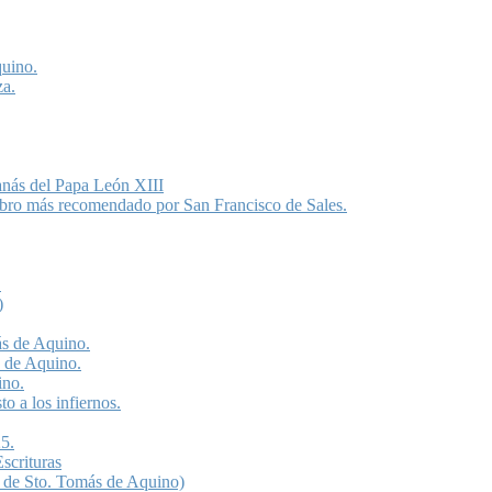
quino.
za.
anás del Papa León XIII
libro más recomendado por San Francisco de Sales.
.
)
ás de Aquino.
s de Aquino.
ino.
o a los infiernos.
5.
scrituras
 de Sto. Tomás de Aquino)