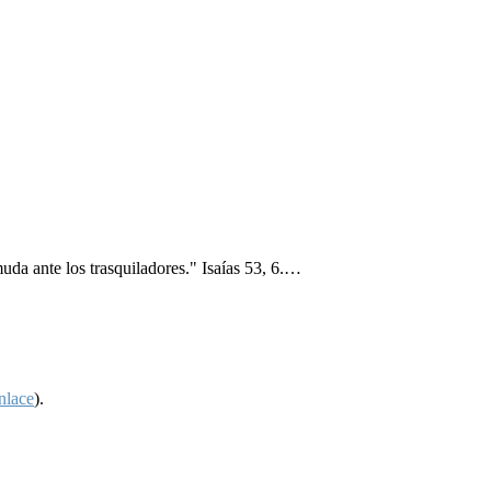
uda ante los trasquiladores." Isaías 53, 6.…
nlace
).