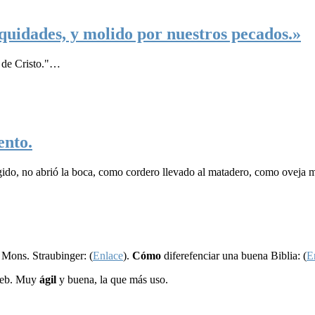
iquidades, y molido por nuestros pecados.»
s de Cristo."…
ento.
igido, no abrió la boca, como cordero llevado al matadero, como oveja m
 Mons. Straubinger: (
Enlace
).
Cómo
diferefenciar una buena Biblia: (
E
web. Muy
ágil
y buena, la que más uso.