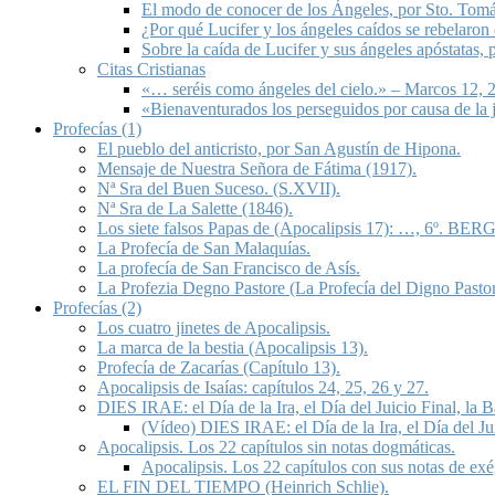
El modo de conocer de los Ángeles, por Sto. Tom
¿Por qué Lucifer y los ángeles caídos se rebelaron
Sobre la caída de Lucifer y sus ángeles apóstatas,
Citas Cristianas
«… seréis como ángeles del cielo.» – Marcos 12, 2
«Bienaventurados los perseguidos por causa de la 
Profecías (1)
El pueblo del anticristo, por San Agustín de Hipona.
Mensaje de Nuestra Señora de Fátima (1917).
Nª Sra del Buen Suceso. (S.XVII).
Nª Sra de La Salette (1846).
Los siete falsos Papas de (Apocalipsis 17): …, 6º. BERG
La Profecía de San Malaquías.
La profecía de San Francisco de Asís.
La Profezia Degno Pastore (La Profecía del Digno Pastor
Profecías (2)
Los cuatro jinetes de Apocalipsis.
La marca de la bestia (Apocalipsis 13).
Profecía de Zacarías (Capítulo 13).
Apocalipsis de Isaías: capítulos 24, 25, 26 y 27.
DIES IRAE: el Día de la Ira, el Día del Juicio Final, la
(Vídeo) DIES IRAE: el Día de la Ira, el Día del Ju
Apocalipsis. Los 22 capítulos sin notas dogmáticas.
Apocalipsis. Los 22 capítulos con sus notas de exé
EL FIN DEL TIEMPO (Heinrich Schlie).