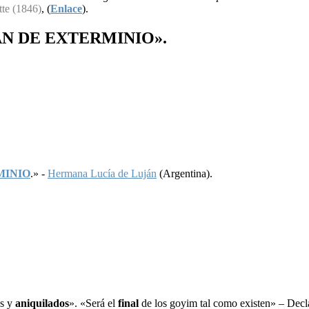
tte (1846)
, (
Enlace
).
AN
DE
EXTERMINIO
».
MINIO
.» -
Hermana Lucía de Luján
(Argentina).
os y
aniquilados
». «Será el
final
de los goyim tal como existen» – Decl