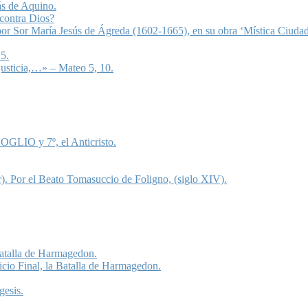
ás de Aquino.
 contra Dios?
 por Sor María Jesús de Ágreda (1602-1665), en su obra ‘Mística Ciudad
5.
justicia,…» – Mateo 5, 10.
OGLIO y 7º, el Anticristo.
). Por el Beato Tomasuccio de Foligno, (siglo XIV).
 Batalla de Harmagedon.
icio Final, la Batalla de Harmagedon.
gesis.