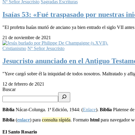
Nº Señor Jesucristo
Sagradas Escrituras
Isaías 53: «Fué traspasado por nuestras in
"El profetra Isaías murió de anciano ya bien entrado el siglo VII ante
21 de noviembre de 2021
Cristianismo
Nº Señor Jesucristo
Jesucristo anunciado en el Antiguo Testam
"Yave cargó sobre él la iniquidad de todos nosotros. Maltratado y afl
12 de febrero de 2021
Buscar
Biblia
Nácar-Colunga. 1ª Edición, 1944: (
Enlace
).
Biblia
Platense de
Biblia
(
enlace
) para
consulta rápida
. Formato
html
para navegador 
El Santo Rosario