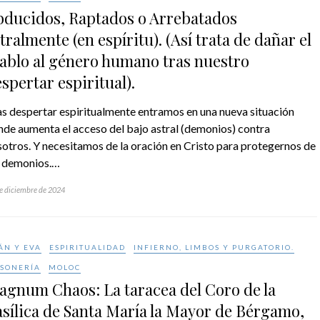
bducidos, Raptados o Arrebatados
tralmente (en espíritu).​ (Así trata de dañar el
ablo al género humano tras nuestro
spertar espiritual).
s despertar espiritualmente entramos en una nueva situación
de aumenta el acceso del bajo astral (demonios) contra
otros. Y necesitamos de la oración en Cristo para protegernos de
s demonios.…
e diciembre de 2024
ÁN Y EVA
ESPIRITUALIDAD
INFIERNO, LIMBOS Y PURGATORIO.
SONERÍA
MOLOC
gnum Chaos: La taracea del Coro de la
sílica de Santa María la Mayor de Bérgamo,