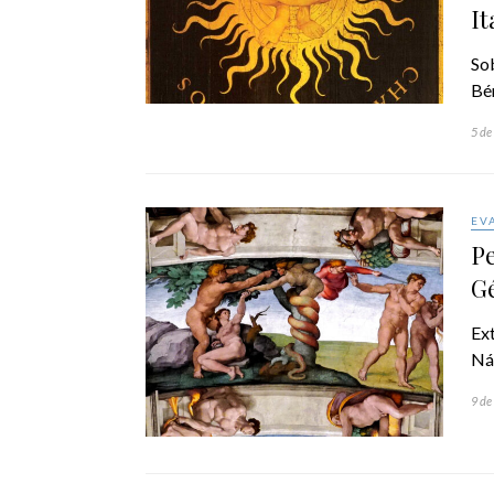
It
Sob
Bér
5 de
EV
Pe
Gé
Ext
Ná
9 de