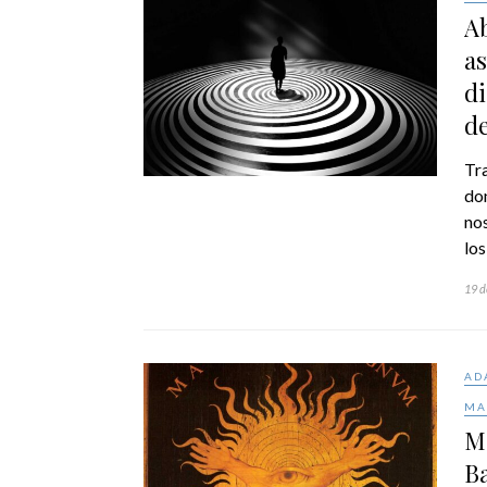
A
as
di
de
Tra
don
nos
lo
19 d
AD
MA
Ma
Ba