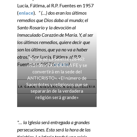
Lucía, Fátima, al R.P. Fuentes en 1957
(
enlace
).
” (…) dos eran los últimos
remedios que Dios daba al mundo; el
Santo Rosario y la devoción al
Inmaculado Corazón de María. Y, al ser
los últimos remedios, quiere decir que
son los últimos, que ya no va a haber
otros.”
-Sor Lucía, Fátima, al R.P.
Nª Sra de La Salette (1846):
Fuentes en 1957 (
enlace
).
«ROMA PERDERÁ LA FE y se
convertirá en la sede del
ANTICRISTO». «El número de
Sacerdotes y religiosos que se
LA GRAN TRIBULACIÓN DE LA IGLESIA
separarán de la verdadera
religión será grande»
"… la Iglesia será entregada a grandes
persecuciones. Esta será la hora de las
tinieblas. La Iglesia tendrá una crisis