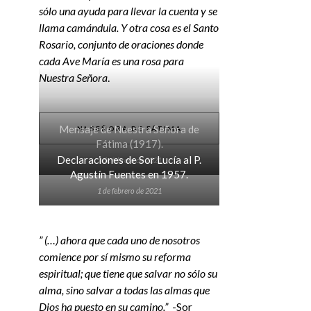
sólo una ayuda para llevar la cuenta y se
llama camándula. Y otra cosa es el Santo
Rosario, conjunto de oraciones donde
cada Ave María es una rosa para
Nuestra Señora
.
Mensaje de Nuestra Señora de
Nª SEÑORA DE FÁTIMA
Fátima (1917).
Declaraciones de Sor Lucía al P.
2 de febrero de 2021
Agustín Fuentes en 1957.
1 de febrero de 2021
” (…) ahora que cada uno de nosotros
comience por sí mismo su reforma
espiritual; que tiene que salvar no sólo su
alma, sino salvar a todas las almas que
Dios ha puesto en su camino.”
-Sor