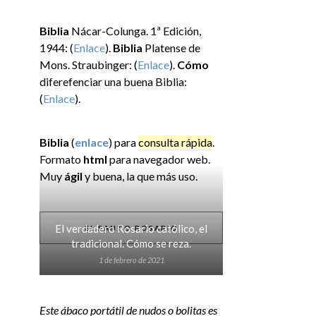
Biblia
Nácar-Colunga. 1ª Edición,
1944: (
Enlace
).
Biblia
Platense de
Mons. Straubinger: (
Enlace
).
Cómo
diferefenciar una buena Biblia:
(
Enlace
).
Biblia
(
enlace
) para
consulta rápida
.
Formato
html
para navegador web.
Muy
ágil
y buena, la que más uso.
El verdadero Rosario católico, el
EL SANTO ROSARIO
tradicional. Cómo se reza.
1 de febrero de 2021
Este ábaco portátil de nudos o bolitas es