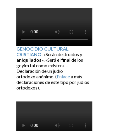
GENOCIDIO CULTURAL
CRISTIANO
:
«Serán destruidos y
aniquilados
». «Será el
final
de los
goyim tal como existen» –
Declaración de un judío
ortodoxo anónimo. (
Enlace
a más
declaraciones de este tipo por judíos
ortodoxos).