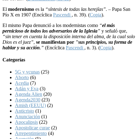
El
modernismo
es la
“síntesis de todas las herejías”. –
Papa San
Pío X en 1907 (Encíclica
Pascendi
, n. 39). (
Copia
).
El mismo Papa denunció a los modernistas como
“
el más
pernicioso de todos los adversarios de la Iglesia
”
y señaló que,
“sin tener en cuenta la disposición interna del alma, de la cual solo
Dios es el juez”
,
se manifiestan por
”
sus principios, su forma de
hablar y su acción
.”
(Encíclica
Pascendi
, n. 3). (
Copia
).
Categorías
5G y vcunas
(25)
Aborto
(6)
Acedia
(7)
Adán y Eva
(3)
Agenda Alien
(20)
Agenda2030
(23)
Amish (EEUU)
(2)
Anticristo
(1)
Anunciación
(1)
Apocalipsis
(22)
Apostolicae curae
(2)
Arrepentimiento
(4)
Asunción
(5)