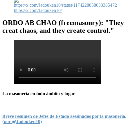
https://x.com/Jadouken10/
ORDO AB CHAO
(freemasonry): "They
creat chaos, and they create control."
La masonería en todo ámbito y lugar
Breve resumen de Jefes de Estado asesinados por la masonería,
(por @Jadouken10)