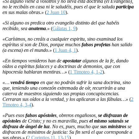
«Si alguno viene a vosotros y no lleva esta doctrina (el Evangelio),
no le recibáis en casa ni le saludéis, pues el que le saluda
participa
en sus malas obras.»
(
2 Juan 10
).
«Si alguno os predica otro evangelio distinto del que habéis
recibido, sea
anatema
.»
(
Gálatas 1, 9
)
«Carísimos, no creáis a cualquier espiritu, sino examinad los
espíritus si son de Dios, porque muchos
falsos profetas
han salido
(a escena) en el mundo.»
(
1 Juan 4, 1
).
«En tiempos venideros han de
apostatar
algunos de la fe, dando
oídos a espíritus falaces y a doctrinas de demonios, que con
hipocresía hablaran mentiras…»
(
1 Timoteo 4, 1-2
).
«…
vendrá tiempo
en que no podrán sufrir la sana doctrina, sino
que, teniendo una comezón extremada de oír, recurrirán a una
caterva de maestros siguiendo sus propias concupiscencias.
Cerraran sus oídos a la verdad, y los aplicaran a las fábulas…»
(
2
Timoteo 4, 3-4
).
«Pues esos
falsos apóstoles
, obreros engañosos,
se disfrazan de
apóstoles
de Cristo; y no es maravilla, pues
el mismo satanás se
disfraza de ángel de luz
. No es, pues, mucho que
sus ministros
se
disfracen de ministros de justicia: Su fin será el que corresponde a
sus obras.»
(
2 Corintios.11, 13-15
)