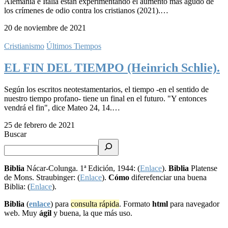
Alemania e Italia están experimentando el aumento más agudo de
los crímenes de odio contra los cristianos (2021).…
20 de noviembre de 2021
Cristianismo
Últimos Tiempos
EL FIN DEL TIEMPO (Heinrich Schlie).
Según los escritos neotestamentarios, el tiempo -en el sentido de
nuestro tiempo profano- tiene un final en el futuro. "Y entonces
vendrá el fin", dice Mateo 24, 14.…
25 de febrero de 2021
Buscar
Biblia
Nácar-Colunga. 1ª Edición, 1944: (
Enlace
).
Biblia
Platense
de Mons. Straubinger: (
Enlace
).
Cómo
diferefenciar una buena
Biblia: (
Enlace
).
Biblia
(
enlace
) para
consulta rápida
. Formato
html
para navegador
web. Muy
ágil
y buena, la que más uso.