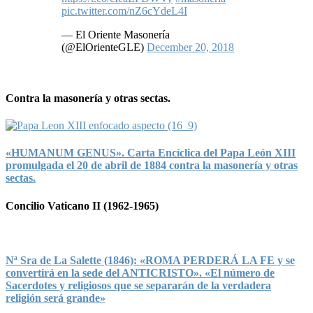
pic.twitter.com/nZ6cYdeL4I
— El Oriente Masonería
(@ElOrienteGLE)
December 20, 2018
Contra la masonería y otras sectas.
«HUMANUM GENUS». Carta Encíclica del Papa León XIII
promulgada el 20 de abril de 1884 contra la masonería y otras
sectas.
Concilio Vaticano II (1962-1965)
Nª Sra de La Salette (1846): «ROMA PERDERÁ LA FE y se
convertirá en la sede del ANTICRISTO». «El número de
Sacerdotes y religiosos que se separarán de la verdadera
religión será grande»