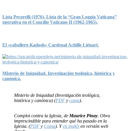
Lista Pecorelli (1976). Lista de la “Gran Loggia Vaticana”
operativa en el Concilio Vaticano II (1962-1965).
El «caballero Kadosh» Cardenal Achille Liénart.
Misterio de Iniquidad. Investigación teológica, histórica y
canónica.
Misterio de Iniquidad (Investigación teológica,
histórica y canónica) (
PDF
y
copia
).
Complot contra la Iglesia, de
Maurice Pinay
. Obra
imprescindible para entender qué ha pasado en la
Iglesia. (
PDF
y
Copia
). Y
en inglés
en versión web