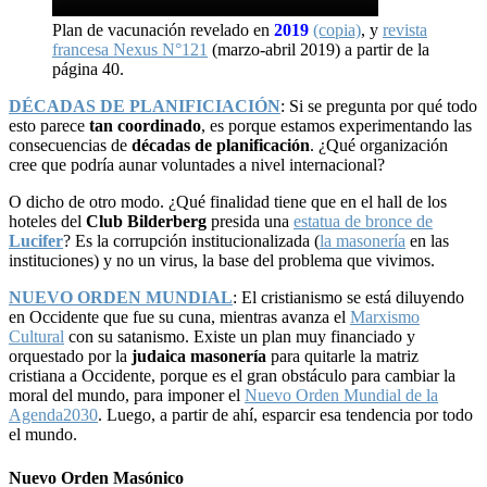
Plan de vacunación revelado en
2019
(copia)
, y
revista
francesa Nexus N°121
(marzo-abril 2019) a partir de la
página 40.
DÉCADAS DE PLANIFICIACIÓN
: Si se pregunta por qué todo
esto parece
tan coordinado
, es porque estamos experimentando las
consecuencias de
décadas de planificación
. ¿Qué organización
cree que podría aunar voluntades a nivel internacional?
O dicho de otro modo. ¿Qué finalidad tiene que en el hall de los
hoteles del
Club Bilderberg
presida una
estatua de bronce de
Lucifer
? Es la corrupción institucionalizada (
la masonería
en las
instituciones) y no un virus, la base del problema que vivimos.
NUEVO ORDEN MUNDIAL
: El cristianismo se está diluyendo
en Occidente que fue su cuna, mientras avanza el
Marxismo
Cultural
con su satanismo. Existe un plan muy financiado y
orquestado por la
judaica masonería
para quitarle la matriz
cristiana a Occidente, porque es el gran obstáculo para cambiar la
moral del mundo, para imponer el
Nuevo Orden Mundial de la
Agenda2030
. Luego, a partir de ahí, esparcir esa tendencia por todo
el mundo.
Nuevo Orden Masónico