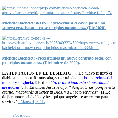
Michelle Bachelet: la ONU aprovechará el covid para una
«nueva era» basada en «principios masónicos». (Dic.2020).
Michelle Bachelet: «Necesitamos un nuevo contrato social con
principios masónicos». (Diciembre de 2020).
LA TENTACIÓN EN EL DESIERTO
: "
8
De nuevo le llevó el
diablo a una montaña muy alta, y mostrándole
todos los
reinos
del
mundo y su
gloria
,
9
le dijo:
“
Yo
te daré todo esto si
postrándote
me adoras
”
.
10
Entonces
Jesús
le dijo:
“
Vete
, Satanás, porque está
escrito: “Adorarás al Señor tu Dios, y a Él solo servirás”
.
11
Le
dejó
entonces el diablo, y he aquí que ángeles se acercaron para
servirle."
- Mateo 4, 8-11.
elpais.com