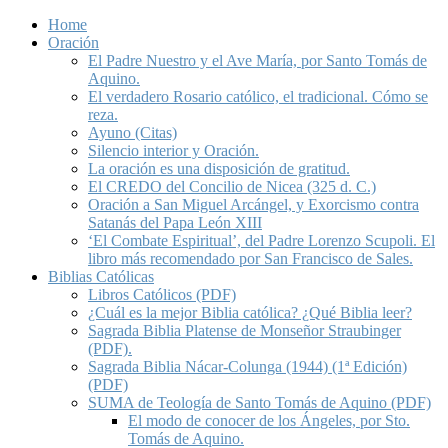
Home
Oración
El Padre Nuestro y el Ave María, por Santo Tomás de
Aquino.
El verdadero Rosario católico, el tradicional. Cómo se
reza.
Ayuno (Citas)
Silencio interior y Oración.
La oración es una disposición de gratitud.
El CREDO del Concilio de Nicea (325 d. C.)
Oración a San Miguel Arcángel, y Exorcismo contra
Satanás del Papa León XIII
‘El Combate Espiritual’, del Padre Lorenzo Scupoli. El
libro más recomendado por San Francisco de Sales.
Biblias Católicas
Libros Católicos (PDF)
¿Cuál es la mejor Biblia católica? ¿Qué Biblia leer?
Sagrada Biblia Platense de Monseñor Straubinger
(PDF).
Sagrada Biblia Nácar-Colunga (1944) (1ª Edición)
(PDF)
SUMA de Teología de Santo Tomás de Aquino (PDF)
El modo de conocer de los Ángeles, por Sto.
Tomás de Aquino.