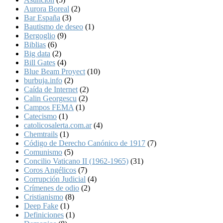
Aurora Boreal
(2)
Bar España
(3)
Bautismo de deseo
(1)
Bergoglio
(9)
Biblias
(6)
Big data
(2)
Bill Gates
(4)
Blue Beam Proyect
(10)
burbuja.info
(2)
Caída de Internet
(2)
Calin Georgescu
(2)
Campos FEMA
(1)
Catecismo
(1)
catolicosalerta.com.ar
(4)
Chemtrails
(1)
Código de Derecho Canónico de 1917
(7)
Comunismo
(5)
Concilio Vaticano II (1962-1965)
(31)
Coros Angélicos
(7)
Corrupción Judicial
(4)
Crímenes de odio
(2)
Cristianismo
(8)
Deep Fake
(1)
Definiciones
(1)