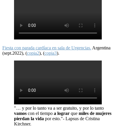
Fiesta con parada cardíaca en sala de Urgencias.
Argentina
(sept.2022), (
copia2
), (
copia3
).
"… y por lo tanto va a ser gratuito, y por lo tanto
vamos
con el tiempo
a lograr
que
miles de mujeres
pierdan la vida
por esto."- Lapsus de Cristina
Kirchner.