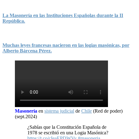
La Masonería en las Instituciones Españolas durante la II
República.
Muchas leyes francesas nacieron en las logias masónicas, por
Alberto Bárcena Pérez.
Masonería
en
sistema judicial
de
Chile
(Red de poder)
(sept.2024)
¿Sabías que la Constitución Española de
1978 se escribió en una Logia Masónica?
https://t.co/cIeaEPDWVy
#masoneria