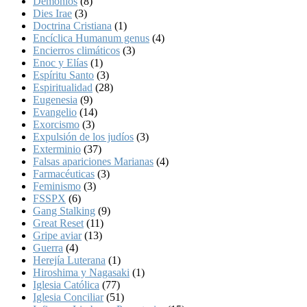
Demonios
(8)
Dies Irae
(3)
Doctrina Cristiana
(1)
Encíclica Humanum genus
(4)
Encierros climáticos
(3)
Enoc y Elías
(1)
Espíritu Santo
(3)
Espiritualidad
(28)
Eugenesia
(9)
Evangelio
(14)
Exorcismo
(3)
Expulsión de los judíos
(3)
Exterminio
(37)
Falsas apariciones Marianas
(4)
Farmacéuticas
(3)
Feminismo
(3)
FSSPX
(6)
Gang Stalking
(9)
Great Reset
(11)
Gripe aviar
(13)
Guerra
(4)
Herejía Luterana
(1)
Hiroshima y Nagasaki
(1)
Iglesia Católica
(77)
Iglesia Conciliar
(51)