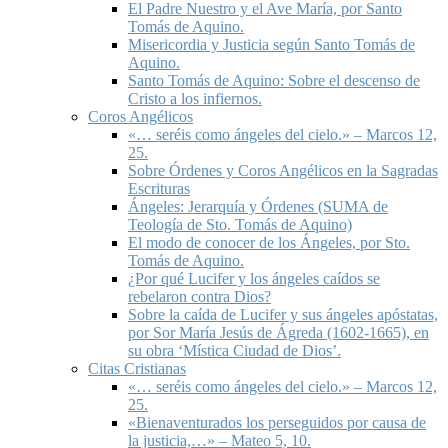
El Padre Nuestro y el Ave María, por Santo
Tomás de Aquino.
Misericordia y Justicia según Santo Tomás de
Aquino.
Santo Tomás de Aquino: Sobre el descenso de
Cristo a los infiernos.
Coros Angélicos
«… seréis como ángeles del cielo.» – Marcos 12,
25.
Sobre Órdenes y Coros Angélicos en la Sagradas
Escrituras
Ángeles: Jerarquía y Órdenes (SUMA de
Teología de Sto. Tomás de Aquino)
El modo de conocer de los Ángeles, por Sto.
Tomás de Aquino.
¿Por qué Lucifer y los ángeles caídos se
rebelaron contra Dios?
Sobre la caída de Lucifer y sus ángeles apóstatas,
por Sor María Jesús de Ágreda (1602-1665), en
su obra ‘Mística Ciudad de Dios’.
Citas Cristianas
«… seréis como ángeles del cielo.» – Marcos 12,
25.
«Bienaventurados los perseguidos por causa de
la justicia,…» – Mateo 5, 10.