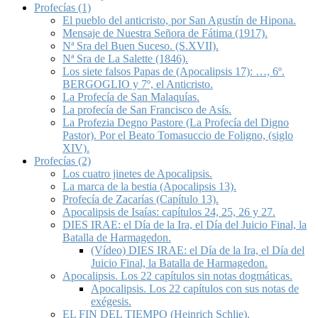
Profecías (1)
El pueblo del anticristo, por San Agustín de Hipona.
Mensaje de Nuestra Señora de Fátima (1917).
Nª Sra del Buen Suceso. (S.XVII).
Nª Sra de La Salette (1846).
Los siete falsos Papas de (Apocalipsis 17): …, 6º.
BERGOGLIO y 7º, el Anticristo.
La Profecía de San Malaquías.
La profecía de San Francisco de Asís.
La Profezia Degno Pastore (La Profecía del Digno
Pastor). Por el Beato Tomasuccio de Foligno, (siglo
XIV).
Profecías (2)
Los cuatro jinetes de Apocalipsis.
La marca de la bestia (Apocalipsis 13).
Profecía de Zacarías (Capítulo 13).
Apocalipsis de Isaías: capítulos 24, 25, 26 y 27.
DIES IRAE: el Día de la Ira, el Día del Juicio Final, la
Batalla de Harmagedon.
(Vídeo) DIES IRAE: el Día de la Ira, el Día del
Juicio Final, la Batalla de Harmagedon.
Apocalipsis. Los 22 capítulos sin notas dogmáticas.
Apocalipsis. Los 22 capítulos con sus notas de
exégesis.
EL FIN DEL TIEMPO (Heinrich Schlie).