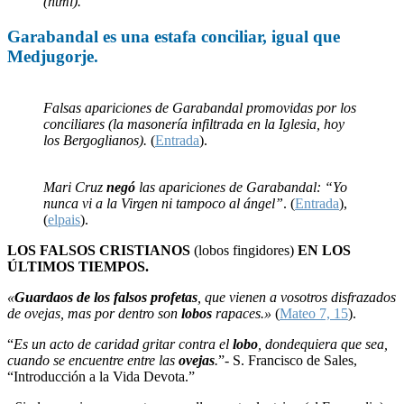
(html).
Garabandal
es una
estafa
conciliar, igual que
Medjugorje
.
Falsas apariciones de Garabandal promovidas por los
conciliares (la masonería infiltrada en la Iglesia, hoy
los Bergoglianos).
(
Entrada
).
Mari Cruz
negó
las apariciones de Garabandal: “Yo
nunca vi a la Virgen ni tampoco al ángel”
. (
Entrada
),
(
elpais
).
LOS FALSOS CRISTIANOS
(lobos fingidores)
EN LOS
ÚLTIMOS TIEMPOS.
«
Guardaos de los falsos profetas
, que vienen a vosotros disfrazados
de ovejas, mas por dentro son
lobos
rapaces.»
(
Mateo 7, 15
).
“
Es un acto de caridad gritar contra el
lobo
, dondequiera que sea,
cuando se encuentre entre las
ovejas
.
”- S. Francisco de Sales,
“Introducción a la Vida Devota.”