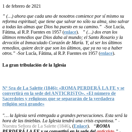
1 de febrero de 2021
” (…) ahora que cada uno de nosotros comience por sí mismo su
reforma espiritual; que tiene que salvar no sólo su alma, sino salvar
a todas las almas que Dios ha puesto en su camino.”
-Sor Lucía,
Fátima, al R.P. Fuentes en 1957 (
enlace
).
” (…) dos eran los
últimos remedios que Dios daba al mundo; el Santo Rosario y la
devoción al Inmaculado Corazón de María. Y, al ser los últimos
remedios, quiere decir que son los últimos, que ya no va a haber
otros.”
-Sor Lucía, Fátima, al R.P. Fuentes en 1957 (
enlace
).
La gran tribulación de la Iglesia
Nª Sra de La Salette (1846): «ROMA PERDERÁ LA FE y se
convertirá en la sede del ANTICRISTO». «El número de
Sacerdotes y religiosos que se separarán de la verdadera
religión será grande»
"… la Iglesia será entregada a grandes persecuciones. Esta será la
hora de las tinieblas. La Iglesia tendrá una crisis espantosa.”
-
Nuestra Señora de La Salette (1846)
, (
Enlace
).
“
ROMA
PERDERÁ LA FE y se convertirá en la sede del
anticristo
.”
-