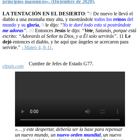
principios masónicos». (Diciembre de 2020).
LA TENTACIÓN EN EL DESIERTO
: "
8
De nuevo le llevó el
diablo a una montaña muy alta, y mostrándole
todos los
reinos
del
mundo y su
gloria
,
9
le dijo:
“
Yo
te daré todo esto si
postrándote
me adoras
”
.
10
Entonces
Jesús
le dijo:
“
Vete
, Satanás, porque está
escrito: “Adorarás al Señor tu Dios, y a Él solo servirás”
.
11
Le
dejó
entonces el diablo, y he aquí que ángeles se acercaron para
servirle."
- Mateo 4, 8-11.
Cumbre de Jefes de Estado G77.
elpais.com
«… y este despertar, debería ser la base para repensar
un nuevo mundo, un
nuevo orden mundial
, un nuevo