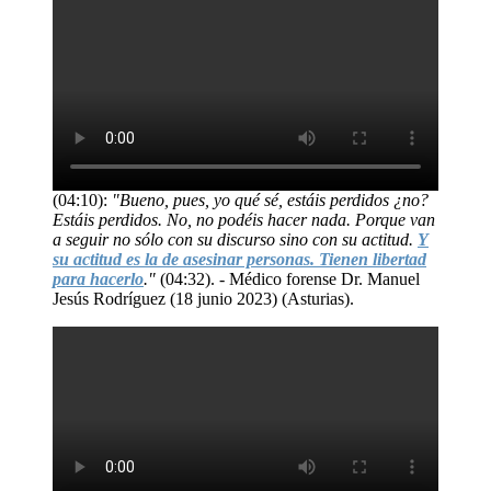
(04:10):
"Bueno, pues, yo qué sé, estáis perdidos ¿no?
Estáis perdidos. No, no podéis hacer nada. Porque van
a seguir no sólo con su discurso sino con su actitud.
Y
su actitud es la de asesinar personas. Tienen libertad
para hacerlo
."
(04:32). - Médico forense Dr. Manuel
Jesús Rodríguez (18 junio 2023) (Asturias).