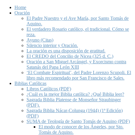
Home
Oración
El Padre Nuestro y el Ave María, por Santo Tomás de
Aquino.
El verdadero Rosario católico, el tradicional. Cómo se
reza.
Ayuno (Citas)
Silencio interior y Oración.
La oración es una disposición de gratitud.
El CREDO del Concilio de Nicea (325 d. C.)
Oración a San Miguel Arcángel, y Exorcismo contra
Satanás del Papa León XIII
‘El Combate Espiritual’, del Padre Lorenzo Scupoli. El
libro más recomendado por San Francisco de Sales.
Biblias Católicas
Libros Católicos (PDF)
¿Cuál es la mejor Biblia católica? ¿Qué Biblia leer?
Sagrada Biblia Platense de Monseñor Straubinger
(PDF).
Sagrada Biblia Nácar-Colunga (1944) (1ª Edición)
(PDF)
SUMA de Teología de Santo Tomás de Aquino (PDF)
El modo de conocer de los Ángeles, por Sto.
Tomás de Aquino.