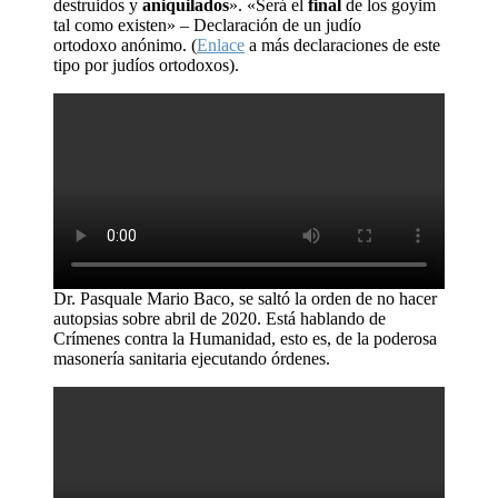
destruidos y
aniquilados
». «Será el
final
de los goyim
tal como existen» – Declaración de un judío
ortodoxo anónimo. (
Enlace
a más declaraciones de este
tipo por judíos ortodoxos).
Dr. Pasquale Mario Baco, se saltó la orden de no hacer
autopsias sobre abril de 2020. Está hablando de
Crímenes contra la Humanidad, esto es, de la poderosa
masonería sanitaria ejecutando órdenes.