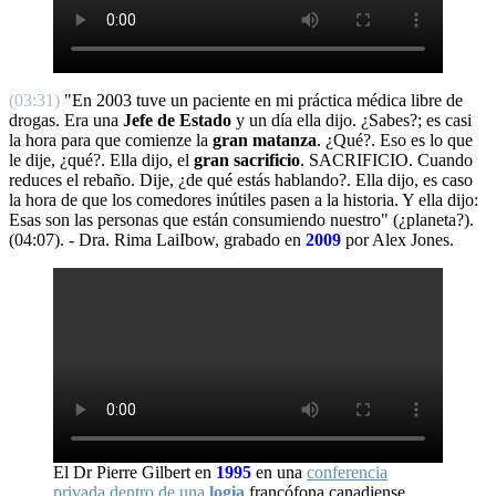
(03:31)
"En 2003 tuve un paciente en mi práctica médica libre de
drogas. Era una
Jefe de Estado
y un día ella dijo. ¿Sabes?; es casi
la hora para que comienze la
gran matanza
. ¿Qué?. Eso es lo que
le dije, ¿qué?. Ella dijo, el
gran sacrificio
. SACRIFICIO. Cuando
reduces el rebaño. Dije, ¿de qué estás hablando?. Ella dijo, es caso
la hora de que los comedores inútiles pasen a la historia. Y ella dijo:
Esas son las personas que están consumiendo nuestro" (¿planeta?).
(04:07). - Dra. Rima LaiIbow, grabado en
2009
por Alex Jones.
El Dr Pierre Gilbert en
1995
en una
conferencia
privada dentro de una
logia
francófona canadiense