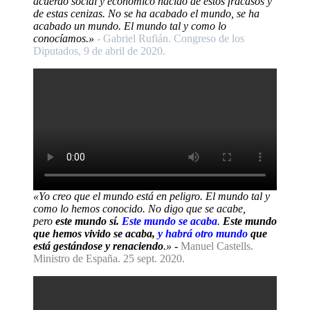
acuerdo social y económico nacido de estos fracasos y
de estas cenizas. No se ha acabado el mundo, se ha
acabado un mundo. El mundo tal y como lo
conocíamos.»
- Gabriel Rufián. Congreso de los
Diputados, 9 de abril de 2020.
«Yo creo que el mundo está en peligro. El mundo tal y
como lo hemos conocido. No digo que se acabe,
pero
este mundo sí.
Este mundo se acaba
.
Este mundo
que hemos vivido se acaba,
y habrá otro mundo
que
está gestándose y renaciendo
.»
-
Manuel Castells.
Ministro de España. 25 sept. 2020.