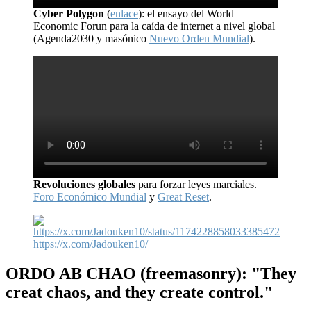
Cyber Polygon
(
enlace
): el ensayo del World
Economic Forun para la caída de internet a nivel global
(Agenda2030 y masónico
Nuevo Orden Mundial
).
Revoluciones globales
para forzar leyes marciales.
Foro Económico Mundial
y
Great Reset
.
https://x.com/Jadouken10/
ORDO AB CHAO
(freemasonry): "They
creat chaos, and they create control."