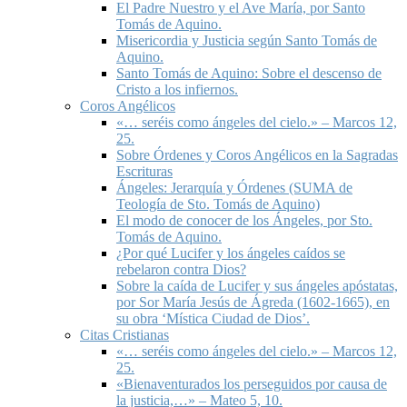
El Padre Nuestro y el Ave María, por Santo
Tomás de Aquino.
Misericordia y Justicia según Santo Tomás de
Aquino.
Santo Tomás de Aquino: Sobre el descenso de
Cristo a los infiernos.
Coros Angélicos
«… seréis como ángeles del cielo.» – Marcos 12,
25.
Sobre Órdenes y Coros Angélicos en la Sagradas
Escrituras
Ángeles: Jerarquía y Órdenes (SUMA de
Teología de Sto. Tomás de Aquino)
El modo de conocer de los Ángeles, por Sto.
Tomás de Aquino.
¿Por qué Lucifer y los ángeles caídos se
rebelaron contra Dios?
Sobre la caída de Lucifer y sus ángeles apóstatas,
por Sor María Jesús de Ágreda (1602-1665), en
su obra ‘Mística Ciudad de Dios’.
Citas Cristianas
«… seréis como ángeles del cielo.» – Marcos 12,
25.
«Bienaventurados los perseguidos por causa de
la justicia,…» – Mateo 5, 10.