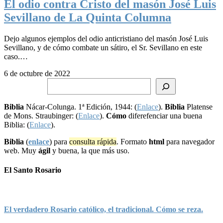
El odio contra Cristo del masón José Luis
Sevillano de La Quinta Columna
Dejo algunos ejemplos del odio anticristiano del masón José Luis
Sevillano, y de cómo combate un sátiro, el Sr. Sevillano en este
caso.…
6 de octubre de 2022
Buscar
Biblia
Nácar-Colunga. 1ª Edición, 1944: (
Enlace
).
Biblia
Platense
de Mons. Straubinger: (
Enlace
).
Cómo
diferefenciar una buena
Biblia: (
Enlace
).
Biblia
(
enlace
) para
consulta rápida
. Formato
html
para navegador
web. Muy
ágil
y buena, la que más uso.
El Santo Rosario
El verdadero Rosario católico, el tradicional. Cómo se reza.