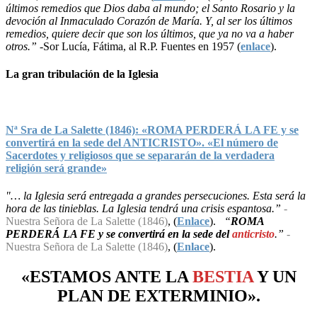
últimos remedios que Dios daba al mundo; el Santo Rosario y la
devoción al Inmaculado Corazón de María. Y, al ser los últimos
remedios, quiere decir que son los últimos, que ya no va a haber
otros.”
-Sor Lucía, Fátima, al R.P. Fuentes en 1957 (
enlace
).
La gran tribulación de la Iglesia
Nª Sra de La Salette (1846): «ROMA PERDERÁ LA FE y se
convertirá en la sede del ANTICRISTO». «El número de
Sacerdotes y religiosos que se separarán de la verdadera
religión será grande»
"… la Iglesia será entregada a grandes persecuciones. Esta será la
hora de las tinieblas. La Iglesia tendrá una crisis espantosa.”
-
Nuestra Señora de La Salette (1846)
, (
Enlace
).
“
ROMA
PERDERÁ LA FE y se convertirá en la sede del
anticristo
.”
-
Nuestra Señora de La Salette (1846)
, (
Enlace
).
«ESTAMOS ANTE LA
BESTIA
Y UN
PLAN
DE
EXTERMINIO
».