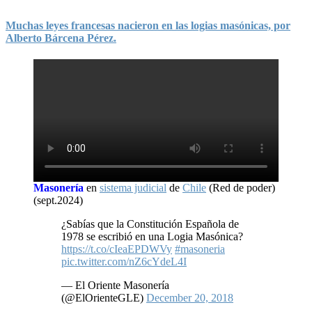
Muchas leyes francesas nacieron en las logias masónicas, por
Alberto Bárcena Pérez.
Masonería
en
sistema judicial
de
Chile
(Red de poder)
(sept.2024)
¿Sabías que la Constitución Española de
1978 se escribió en una Logia Masónica?
https://t.co/cIeaEPDWVy
#masoneria
pic.twitter.com/nZ6cYdeL4I
— El Oriente Masonería
(@ElOrienteGLE)
December 20, 2018