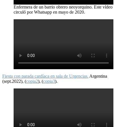
Enfermera de un barrio obrero neoyorquino. Este vídeo
circuló por Whatsapp en mayo de 2020.
Fiesta con parada cardíaca en sala de Urgencias.
Argentina
(sept.2022), (
copia2
), (
copia3
).