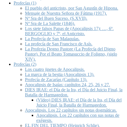
Profecías (1)
El pueblo del anticristo, por San Agustín de Hipona.
Mensaje de Nuestra Señora de Fátima (1917).
Nª Sra del Buen Suceso. (S.XVII).
Nª Sra de La Salette (1846).
Los siete falsos Papas de (Apocalipsis 17): …, 6º.
BERGOGLIO y 7º, el Anticristo.
La Profecía de San Malaquías.
La profecía de San Francisco de Asís.
La Profezia Degno Pastore (La Profecía del Digno
Pastor). Por el Beato Tomasuccio de Foligno, (siglo
XIV).
Profecías (2)
Los cuatro jinetes de Apocalipsis.
La marca de la bestia (Apocalipsis 13).
Profecía de Zacarías (Capítulo 13).
Apocalipsis de Isaías: capítulos 24, 25, 26 y 27.
DIES IRAE: el Día de la Ira, el Día del Juicio Final, la
Batalla de Harmagedon.
(Vídeo) DIES IRAE: el Día de la Ira, el Día del
Juicio Final, la Batalla de Harmagedon.
Apocalipsis. Los 22 capítulos sin notas dogmáticas.
Apocalipsis. Los 22 capítulos con sus notas de
exégesis.
EL FIN DEL TIEMPO (Heinrich Schlie).