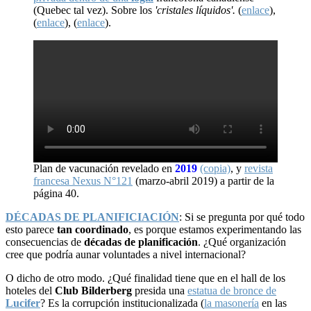
(Quebec tal vez). Sobre los
'cristales líquidos'.
(
enlace
),
(
enlace
), (
enlace
).
Plan de vacunación revelado en
2019
(copia)
, y
revista
francesa Nexus N°121
(marzo-abril 2019) a partir de la
página 40.
DÉCADAS DE PLANIFICIACIÓN
: Si se pregunta por qué todo
esto parece
tan coordinado
, es porque estamos experimentando las
consecuencias de
décadas de planificación
. ¿Qué organización
cree que podría aunar voluntades a nivel internacional?
O dicho de otro modo. ¿Qué finalidad tiene que en el hall de los
hoteles del
Club Bilderberg
presida una
estatua de bronce de
Lucifer
? Es la corrupción institucionalizada (
la masonería
en las